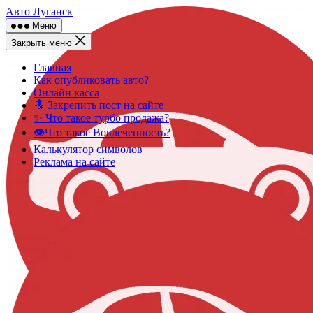
Skip
Авто Луганск
to
Меню
content
Закрыть меню
Главная
Как опубликовать авто?
Онлайн касса
🔝 Закрепить пост на сайте
✨ Что такое турбо продажа?
👁️Что такое Вовлеченность?
Калькулятор символов
Реклама на сайте