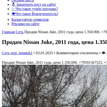
Онлайн касса
🔝 Закрепить пост на сайте
✨ Что такое турбо продажа?
👁️Что такое Вовлеченность?
Калькулятор символов
Реклама на сайте
Главная
Сеть
Продам Nissan Juke, 2011 года, цена 1.350.000. +7
Продам Nissan Juke, 2011 года, цена 1.35
Сеть
avto_lugansk1
•
03.01.2025
•
Комментарии отключены
•
👁
Продам Nissan Juke, 2011 года, цена 1.350.000. +79591567525, 