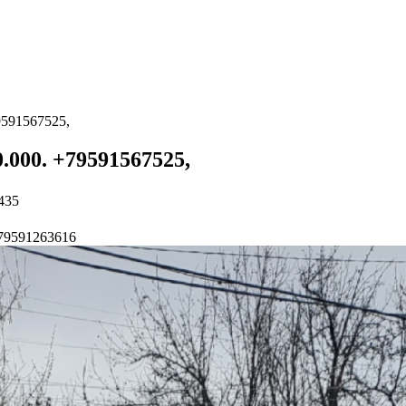
9591567525,
0.000. +79591567525,
435
+79591263616