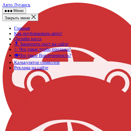
Skip
Авто Луганск
to
Меню
content
Закрыть меню
Главная
Как опубликовать авто?
Онлайн касса
🔝 Закрепить пост на сайте
✨ Что такое турбо продажа?
👁️Что такое Вовлеченность?
Калькулятор символов
Реклама на сайте