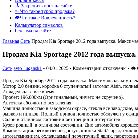
Онлайн касса
🔝 Закрепить пост на сайте
✨ Что такое турбо продажа?
👁️Что такое Вовлеченность?
Калькулятор символов
Реклама на сайте
Главная
Сеть
Продам Kia Sportage 2012 года выпуска. Максима
Продам Kia Sportage 2012 года выпуск
Сеть
avto_lugansk1
•
04.01.2025
•
Комментарии отключены
•
👁
Продам Kia Sportage 2012 года выпуска. Максимальная компле
Мотор 2.0 бензин, коробка 6 ступенчатый автомат Aisin, полн
2 владельца за все время.
Пробег: 196.000км (Оригинальный, ничего не скручено).
Автотека абсолютно вся зеленая!
Машина полностью в заводском окрасе, стекла все заводские, вк
рывков и пинков. Полный привод полностью обслужен у офици
Салон в отличном состоянии без трещин и потертостей.
Кузов ровный, в отличном состоянии. Дно автомобиля хорошее,
Комплектация: бесключевой доступ, кнопка Start/stop, датчик д
автозатемнением, охлаждаемый перчаточный ящик, парктроник з