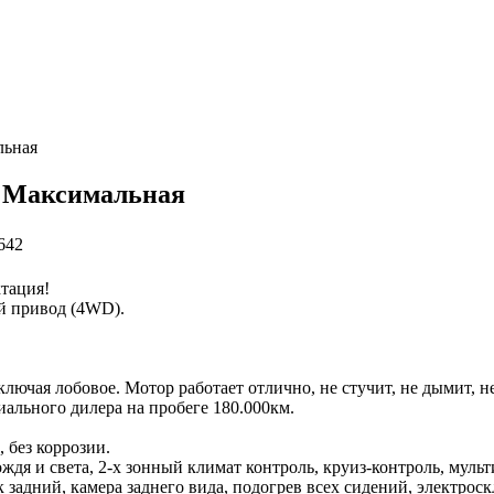
льная
а. Максимальная
642
ктация!
ый привод (4WD).
лючая лобовое. Мотор работает отлично, не стучит, не дымит, не
ального дилера на пробеге 180.000км.
 без коррозии.
ождя и света, 2-х зонный климат контроль, круиз-контроль, муль
адний, камера заднего вида, подогрев всех сидений, электроск