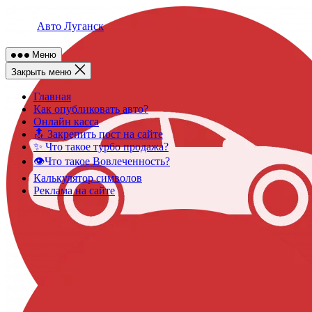
Skip
to
Авто Луганск
content
Меню
Закрыть меню
Главная
Как опубликовать авто?
Онлайн касса
🔝 Закрепить пост на сайте
✨ Что такое турбо продажа?
👁️Что такое Вовлеченность?
Калькулятор символов
Реклама на сайте