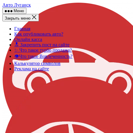
Skip
Авто Луганск
to
Меню
content
Закрыть меню
Главная
Как опубликовать авто?
Онлайн касса
🔝 Закрепить пост на сайте
✨ Что такое турбо продажа?
👁️Что такое Вовлеченность?
Калькулятор символов
Реклама на сайте