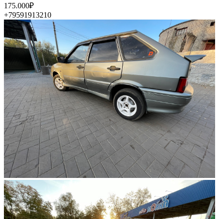
175.000₽
+79591913210