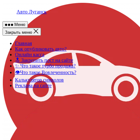
Skip
to
Авто Луганск
content
Меню
Закрыть меню
Главная
Как опубликовать авто?
Онлайн касса
🔝 Закрепить пост на сайте
✨ Что такое турбо продажа?
👁️Что такое Вовлеченность?
Калькулятор символов
Реклама на сайте