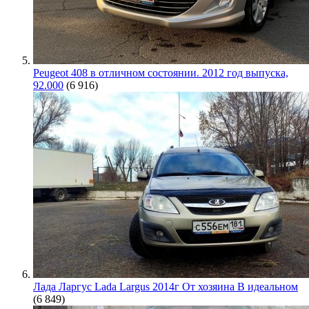
Peugeot 408 в отличном состоянии. 2012 год выпуска,
92.000
(6 916)
Лада Ларгус Lada Largus 2014г От хозяина В идеальном
(6 849)