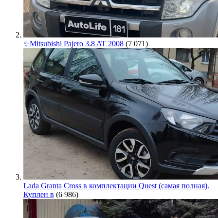
✨Mitsubishi Pajero 3.8 AT 2008
(7 071)
Lada Granta Cross в комплектации Quest (самая полная).
Куплен в
(6 986)