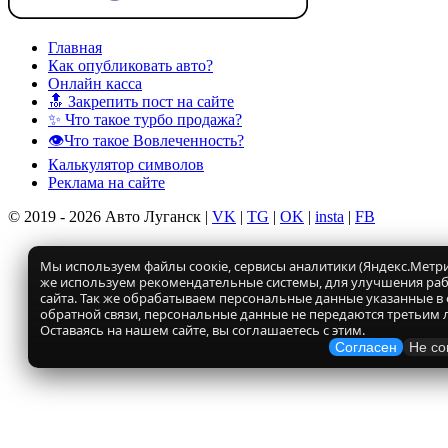
Главная
Как опубликовать авто?
Онлайн касса
🔝 Закрепить пост на сайте
✨ Что такое турбо продажа?
👁️Что такое Вовлеченность?
Калькулятор символов
Реклама на сайте
© 2019 - 2026 Авто Луганск |
VK
|
TG
|
OK
|
insta
|
FB
Мы используем файлы соокіе, сервисы аналитики (Яндекс.Метрик
же используем рекомендательные системы, для улучшения ра
сайта. Так же обрабатываем персональные данные указанные в
обратной связи, персональные данные не передаются третьим 
Оставаясь на нашем сайте, вы соглашаетесь с этим.
Согласен
Не со