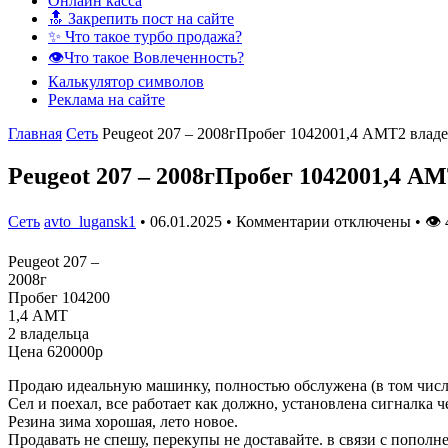
Онлайн касса
🔝 Закрепить пост на сайте
✨ Что такое турбо продажа?
👁️Что такое Вовлеченность?
Калькулятор символов
Реклама на сайте
Главная
Сеть
Peugeot 207 – 2008гПробег 1042001,4 АМТ2 влад
Peugeot 207 – 2008гПробег 1042001,4 А
Сеть
avto_lugansk1
•
06.01.2025
•
Комментарии отключены
•
👁
Peugeot 207 –
2008г
Пробег 104200
1,4 АМТ
2 владельца
Цена 620000р
Продаю идеальную машинку, полностью обслужена (в том числе 
Сел и поехал, все работает как должно, установлена сигналка 
Резина зима хорошая, лето новое.
Продавать не спешу, перекупы не доставайте. в связи с пополн