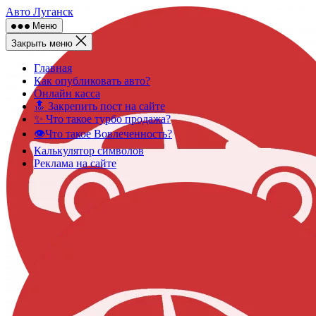
Skip
Авто Луганск
to
Меню
content
Закрыть меню
Главная
Как опубликовать авто?
Онлайн касса
🔝 Закрепить пост на сайте
✨ Что такое турбо продажа?
👁️Что такое Вовлеченность?
Калькулятор символов
Реклама на сайте