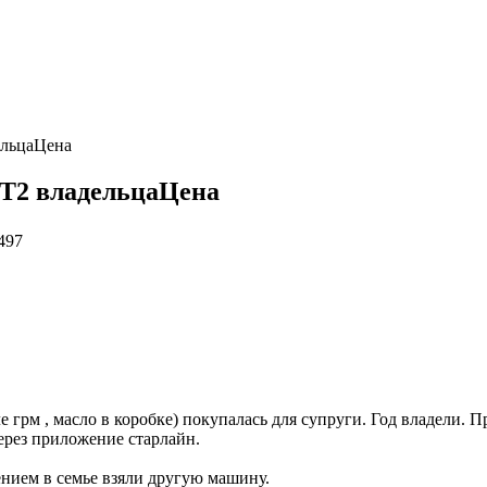
ельцаЦена
МТ2 владельцаЦена
497
грм , масло в коробке) покупалась для супруги. Год владели. 
через приложение старлайн.
ением в семье взяли другую машину.