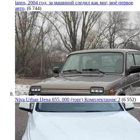
lanos, 2004 год, за машиной следил как мог, моё первое
авто,
(6 744)
Niva Urban Цена 655. 000 (торг) Комплектация: 2
(6 552)