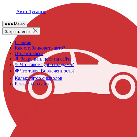
Skip
to
Авто Луганск
content
Меню
Закрыть меню
Главная
Как опубликовать авто?
Онлайн касса
🔝 Закрепить пост на сайте
✨ Что такое турбо продажа?
👁️Что такое Вовлеченность?
Калькулятор символов
Реклама на сайте