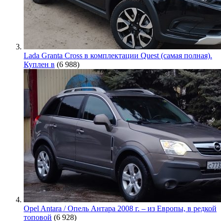
Lada Granta Cross в комплектации Quest (самая полная).
Куплен в
(6 988)
Opel Antara / Опель Антара 2008 г. – из Европы, в редкой
топовой
(6 928)