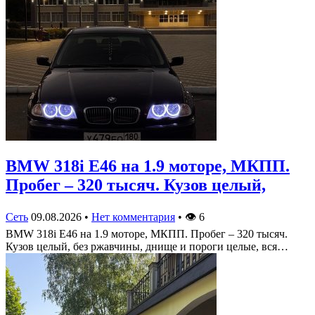
BMW 318i E46 на 1.9 моторе, МКПП.
Пробег – 320 тысяч. Кузов целый,
Сеть
09.08.2026
•
Нет комментария
•
👁
6
BMW 318i E46 на 1.9 моторе, МКПП. Пробег – 320 тысяч.
Кузов целый, без ржавчины, днище и пороги целые, вся…