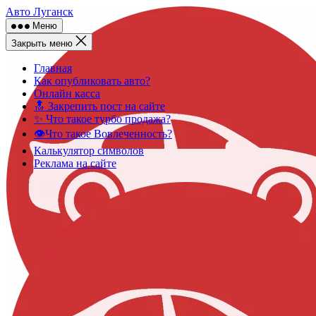
Skip
Авто Луганск
to
Меню
content
Закрыть меню
Главная
Как опубликовать авто?
Онлайн касса
🔝 Закрепить пост на сайте
✨ Что такое турбо продажа?
👁️Что такое Вовлеченность?
Калькулятор символов
Реклама на сайте