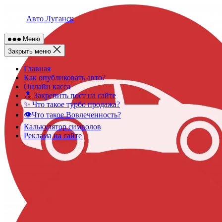
Skip
to
Авто Луганск
content
Меню
Закрыть меню
Главная
Как опубликовать авто?
Онлайн касса
🔝 Закрепить пост на сайте
✨ Что такое турбо продажа?
👁️Что такое Вовлеченность?
Калькулятор символов
Реклама на сайте