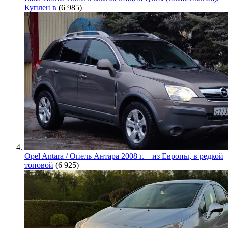
Куплен в
(6 985)
Opel Antara / Опель Антара 2008 г. – из Европы, в редкой
топовой
(6 925)