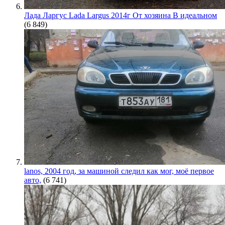
Лада Ларгус Lada Largus 2014г От хозяина В идеальном
(6 849)
lanos, 2004 год, за машиной следил как мог, моё первое
авто,
(6 741)