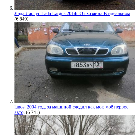
Лада Ларгус Lada Largus 2014г От хозяина В идеальном
(6 849)
lanos, 2004 год, за машиной следил как мог, моё первое
авто,
(6 741)