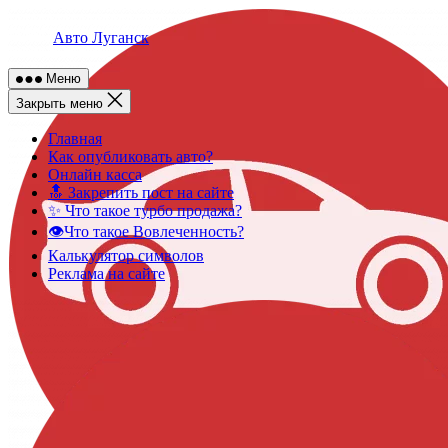
Skip
to
Авто Луганск
content
Меню
Закрыть меню
Главная
Как опубликовать авто?
Онлайн касса
🔝 Закрепить пост на сайте
✨ Что такое турбо продажа?
👁️Что такое Вовлеченность?
Калькулятор символов
Реклама на сайте