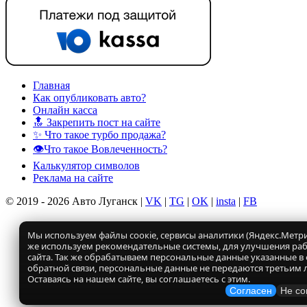
Главная
Как опубликовать авто?
Онлайн касса
🔝 Закрепить пост на сайте
✨ Что такое турбо продажа?
👁️Что такое Вовлеченность?
Калькулятор символов
Реклама на сайте
© 2019 - 2026 Авто Луганск |
VK
|
TG
|
OK
|
insta
|
FB
Мы используем файлы соокіе, сервисы аналитики (Яндекс.Метрик
же используем рекомендательные системы, для улучшения ра
сайта. Так же обрабатываем персональные данные указанные в
обратной связи, персональные данные не передаются третьим 
Оставаясь на нашем сайте, вы соглашаетесь с этим.
Согласен
Не со