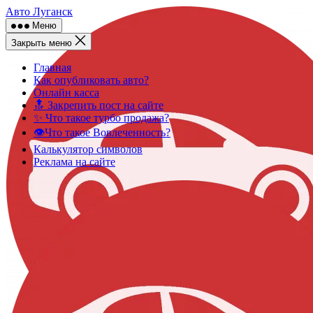
Skip
Авто Луганск
to
Меню
content
Закрыть меню
Главная
Как опубликовать авто?
Онлайн касса
🔝 Закрепить пост на сайте
✨ Что такое турбо продажа?
👁️Что такое Вовлеченность?
Калькулятор символов
Реклама на сайте