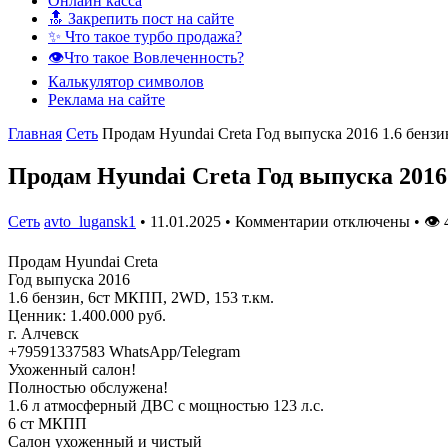
Онлайн касса
🔝 Закрепить пост на сайте
✨ Что такое турбо продажа?
👁️Что такое Вовлеченность?
Калькулятор символов
Реклама на сайте
Главная
Сеть
Продам Hyundai Creta Год выпуска 2016 1.6 бенз
Продам Hyundai Creta Год выпуска 2016
Сеть
avto_lugansk1
•
11.01.2025
•
Комментарии отключены
•
👁
Продам Hyundai Creta
Год выпуска 2016
1.6 бензин, 6ст МКПП, 2WD, 153 т.км.
Ценник: 1.400.000 руб.
г. Алчевск
+79591337583 WhatsApp/Telegram
Ухоженный салон!
Полностью обслужена!
1.6 л атмосферный ДВС с мощностью 123 л.с.
6 ст МКПП
Салон ухоженный и чистый