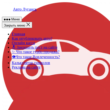
Skip
to
Авто Луганск
content
Меню
Закрыть меню
Главная
Как опубликовать авто?
Онлайн касса
🔝 Закрепить пост на сайте
✨ Что такое турбо продажа?
👁️Что такое Вовлеченность?
Калькулятор символов
Реклама на сайте