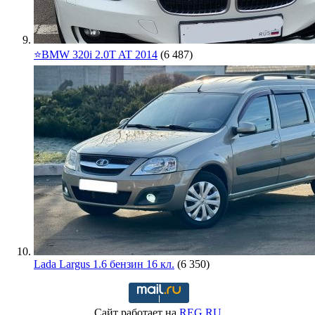
⭐️BMW 320i 2.0T AT 2014
(6 487)
Lada Largus 1.6 бензин 16 кл.
(6 350)
Сайт работает на
REG.RU