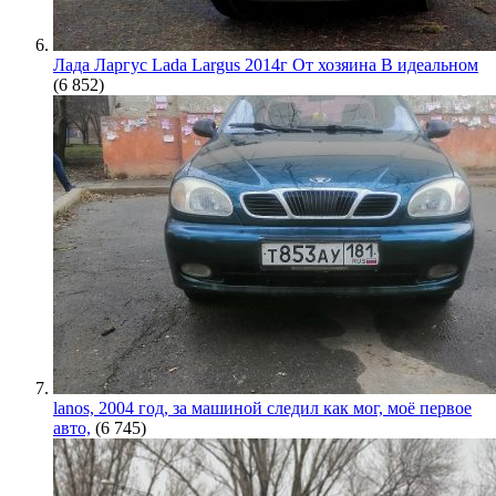
Лада Ларгус Lada Largus 2014г От хозяина В идеальном
(6 852)
lanos, 2004 год, за машиной следил как мог, моё первое
авто,
(6 745)