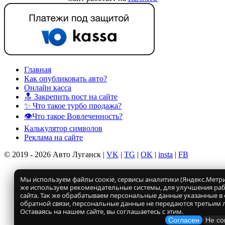
Главная
Как опубликовать авто?
Онлайн касса
🔝 Закрепить пост на сайте
✨ Что такое турбо продажа?
👁️Что такое Вовлеченность?
Калькулятор символов
Реклама на сайте
© 2019 - 2026 Авто Луганск |
VK
|
TG
|
OK
|
insta
|
FB
Мы используем файлы соокіе, сервисы аналитики (Яндекс.Метрик
же используем рекомендательные системы, для улучшения ра
сайта. Так же обрабатываем персональные данные указанные в
обратной связи, персональные данные не передаются третьим 
Оставаясь на нашем сайте, вы соглашаетесь с этим.
Согласен
Не со