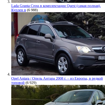
Lada Granta Cross в комплектации Quest (самая полная).
Куплен в
(6 988)
Opel Antara / Опель Антара 2008 г. – из Европы, в редкой
топовой
(6 929)