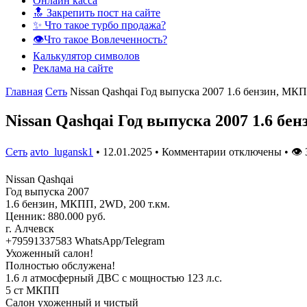
Онлайн касса
🔝 Закрепить пост на сайте
✨ Что такое турбо продажа?
👁️Что такое Вовлеченность?
Калькулятор символов
Реклама на сайте
Главная
Сеть
Nissan Qashqai Год выпуска 2007 1.6 бензин, МК
Nissan Qashqai Год выпуска 2007 1.6 б
Сеть
avto_lugansk1
•
12.01.2025
•
Комментарии отключены
•
👁
Nissan Qashqai
Год выпуска 2007
1.6 бензин, МКПП, 2WD, 200 т.км.
Ценник: 880.000 руб.
г. Алчевск
+79591337583 WhatsApp/Telegram
Ухоженный салон!
Полностью обслужена!
1.6 л атмосферный ДВС с мощностью 123 л.с.
5 ст МКПП
Салон ухоженный и чистый