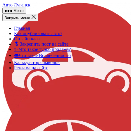
Skip
Авто Луганск
to
Меню
content
Закрыть меню
Главная
Как опубликовать авто?
Онлайн касса
🔝 Закрепить пост на сайте
✨ Что такое турбо продажа?
👁️Что такое Вовлеченность?
Калькулятор символов
Реклама на сайте