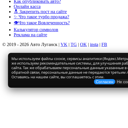
Как опубликовать авто?
Онлайн касса
🔝 Закрепить пост на сайте
✨ Что такое турбо продажа?
👁️Что такое Вовлеченность?
Калькулятор символов
Реклама на сайте
© 2019 - 2026 Авто Луганск |
VK
|
TG
|
OK
|
insta
|
FB
Мы используем файлы соокіе, сервисы аналитики (Яндекс.Метрик
же используем рекомендательные системы, для улучшения ра
сайта. Так же обрабатываем персональные данные указанные в
обратной связи, персональные данные не передаются третьим 
Оставаясь на нашем сайте, вы соглашаетесь с этим.
Согласен
Не со