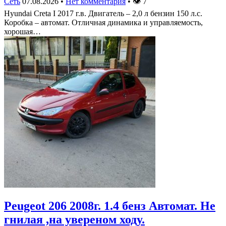
Сеть
07.08.2026
•
Нет комментария
•
👁
7
Hyundai Creta I 2017 г.в. Двигатель – 2,0 л бензин 150 л.с.
Коробка – автомат. Отличная динамика и управляемость,
хорошая…
Peugeot 206 2008г. 1.4 бенз Автомат. Не
гнилая ,на увереном ходу.