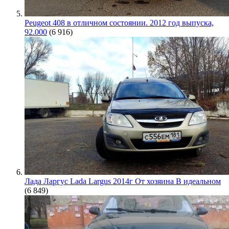
Peugeot 408 в отличном состоянии. 2012 год выпуска,
92.000
(6 916)
Лада Ларгус Lada Largus 2014г От хозяина В идеальном
(6 849)