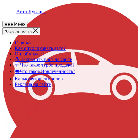
Skip
to
Авто Луганск
content
Меню
Закрыть меню
Главная
Как опубликовать авто?
Онлайн касса
🔝 Закрепить пост на сайте
✨ Что такое турбо продажа?
👁️Что такое Вовлеченность?
Калькулятор символов
Реклама на сайте