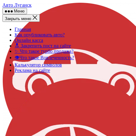
Skip
Авто Луганск
to
Меню
content
Закрыть меню
Главная
Как опубликовать авто?
Онлайн касса
🔝 Закрепить пост на сайте
✨ Что такое турбо продажа?
👁️Что такое Вовлеченность?
Калькулятор символов
Реклама на сайте