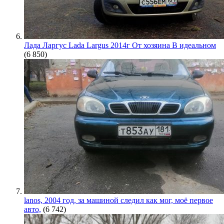
Лада Ларгус Lada Largus 2014г От хозяина В идеальном
(6 850)
lanos, 2004 год, за машиной следил как мог, моё первое
авто,
(6 742)