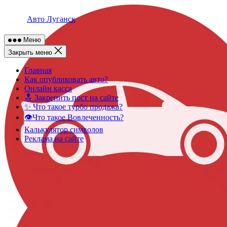
Skip
to
Авто Луганск
content
Меню
Закрыть меню
Главная
Как опубликовать авто?
Онлайн касса
🔝 Закрепить пост на сайте
✨ Что такое турбо продажа?
👁️Что такое Вовлеченность?
Калькулятор символов
Реклама на сайте