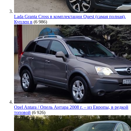
Lada Granta Cross в комплектации Quest (самая полная).
Куплен в
(6 986)
Opel Antara / Опель Антара 2008 г. – из Европы, в редкой
топовой
(6 926)