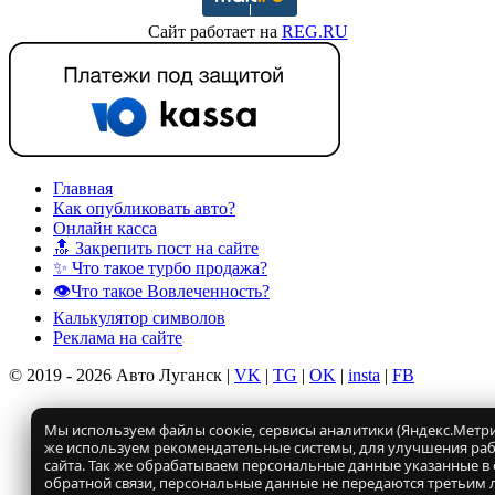
Сайт работает на
REG.RU
Главная
Как опубликовать авто?
Онлайн касса
🔝 Закрепить пост на сайте
✨ Что такое турбо продажа?
👁️Что такое Вовлеченность?
Калькулятор символов
Реклама на сайте
© 2019 - 2026 Авто Луганск |
VK
|
TG
|
OK
|
insta
|
FB
Мы используем файлы соокіе, сервисы аналитики (Яндекс.Метрик
же используем рекомендательные системы, для улучшения ра
сайта. Так же обрабатываем персональные данные указанные в
обратной связи, персональные данные не передаются третьим 