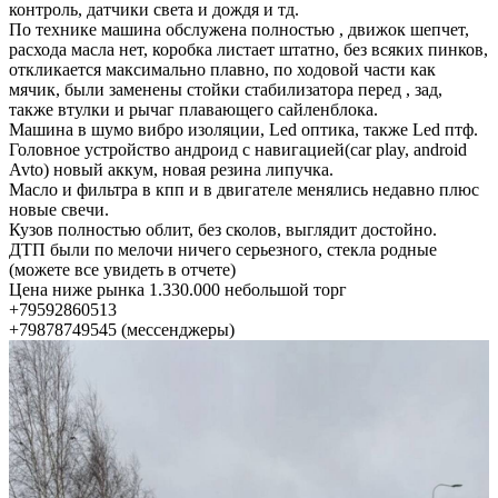
контроль, датчики света и дождя и тд.
По технике машина обслужена полностью , движок шепчет,
расхода масла нет, коробка листает штатно, без всяких пинков,
откликается максимально плавно, по ходовой части как
мячик, были заменены стойки стабилизатора перед , зад,
также втулки и рычаг плавающего сайленблока.
Машина в шумо вибро изоляции, Led оптика, также Led птф.
Головное устройство андроид с навигацией(car play, android
Avto) новый аккум, новая резина липучка.
Масло и фильтра в кпп и в двигателе менялись недавно плюс
новые свечи.
Кузов полностью облит, без сколов, выглядит достойно.
ДТП были по мелочи ничего серьезного, стекла родные
(можете все увидеть в отчете)
Цена ниже рынка 1.330.000 небольшой торг
+79592860513
+79878749545 (мессенджеры)