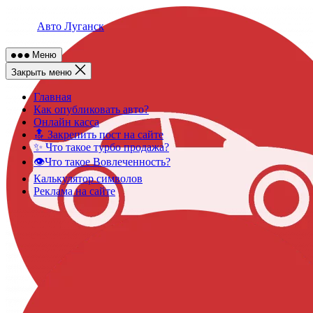
Skip
to
Авто Луганск
content
Меню
Закрыть меню
Главная
Как опубликовать авто?
Онлайн касса
🔝 Закрепить пост на сайте
✨ Что такое турбо продажа?
👁️Что такое Вовлеченность?
Калькулятор символов
Реклама на сайте