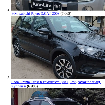
✨Mitsubishi Pajero 3.8 AT 2008
(7 068)
Lada Granta Cross в комплектации Quest (самая полная).
Куплен в
(6 983)