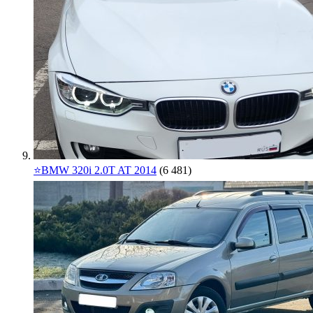
⭐️BMW 320i 2.0T AT 2014
(6 481)