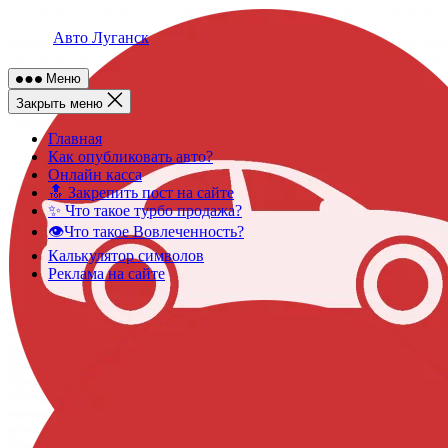
Skip
to
Авто Луганск
content
Меню
Закрыть меню
Главная
Как опубликовать авто?
Онлайн касса
🔝 Закрепить пост на сайте
✨ Что такое турбо продажа?
👁️Что такое Вовлеченность?
Калькулятор символов
Реклама на сайте