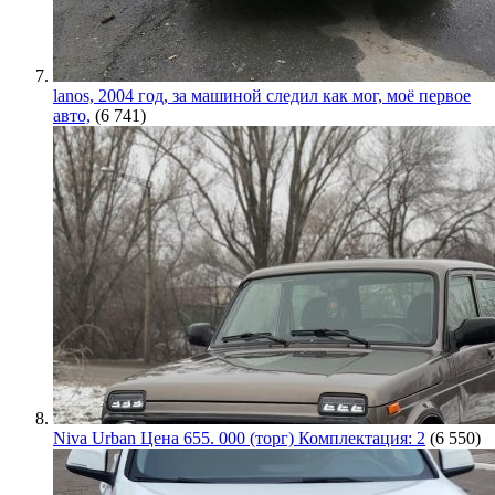
lanos, 2004 год, за машиной следил как мог, моё первое
авто,
(6 741)
Niva Urban Цена 655. 000 (торг) Комплектация: 2
(6 550)