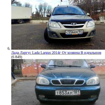
Лада Ларгус Lada Largus 2014г От хозяина В идеальном
(6 849)