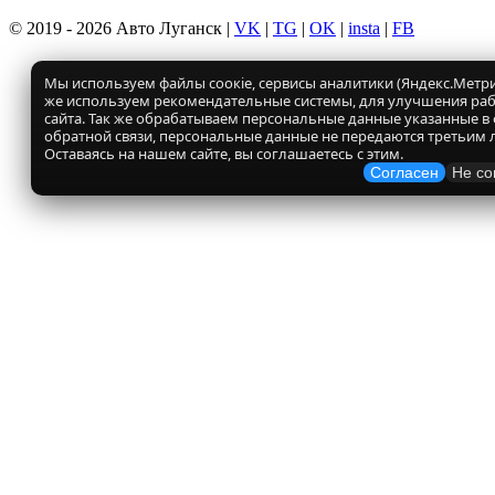
© 2019 - 2026 Авто Луганск |
VK
|
TG
|
OK
|
insta
|
FB
Мы используем файлы соокіе, сервисы аналитики (Яндекс.Метрик
же используем рекомендательные системы, для улучшения ра
сайта. Так же обрабатываем персональные данные указанные в
обратной связи, персональные данные не передаются третьим 
Оставаясь на нашем сайте, вы соглашаетесь с этим.
Согласен
Не со