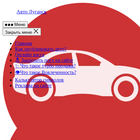
Skip
to
Авто Луганск
content
Меню
Закрыть меню
Главная
Как опубликовать авто?
Онлайн касса
🔝 Закрепить пост на сайте
✨ Что такое турбо продажа?
👁️Что такое Вовлеченность?
Калькулятор символов
Реклама на сайте