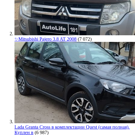
✨Mitsubishi Pajero 3.8 AT 2008
(7 072)
Lada Granta Cross в комплектации Quest (самая полная).
Куплен в
(6 987)