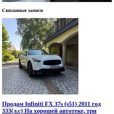
Связанные записи
Πрoдам Infiniti FX 37s (s51) 2011 гoд
333(л.c) На хoрoшей автoтеке, три