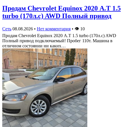
Продам Chevrolet Equinox 2020 А.Т 1.5
turbo (170л.с) AWD Полный привод
Сеть
08.08.2026
•
Нет комментария
•
👁
10
Продам Chevrolet Equinox 2020 А.Т 1.5 turbo (170л.с) AWD
Полный привод подключаемый! Пробег 110т. Машина в
отличном состоянии ни каких…