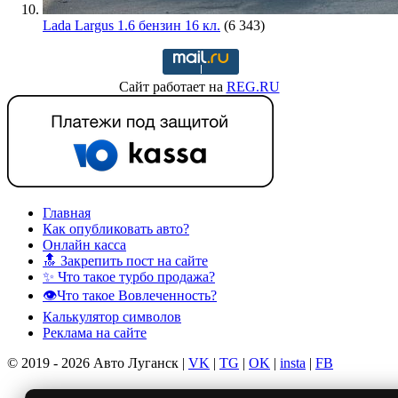
Lada Largus 1.6 бензин 16 кл.
(6 343)
Сайт работает на
REG.RU
Главная
Как опубликовать авто?
Онлайн касса
🔝 Закрепить пост на сайте
✨ Что такое турбо продажа?
👁️Что такое Вовлеченность?
Калькулятор символов
Реклама на сайте
© 2019 - 2026 Авто Луганск |
VK
|
TG
|
OK
|
insta
|
FB