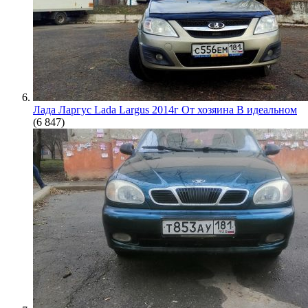
Лада Ларгус Lada Largus 2014г От хозяина В идеальном
(6 847)