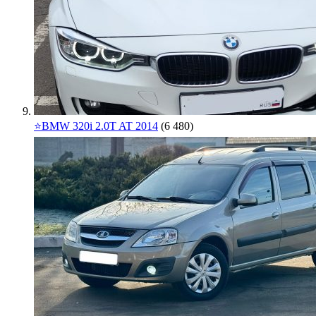
⭐️BMW 320i 2.0T AT 2014
(6 480)