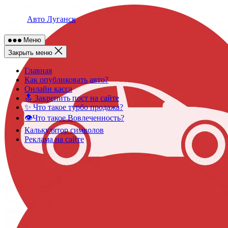
Skip
to
Авто Луганск
content
Меню
Закрыть меню
Главная
Как опубликовать авто?
Онлайн касса
🔝 Закрепить пост на сайте
✨ Что такое турбо продажа?
👁️Что такое Вовлеченность?
Калькулятор символов
Реклама на сайте