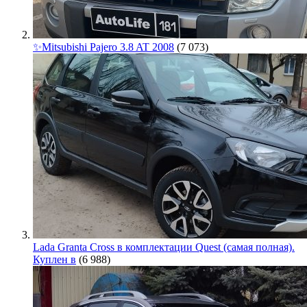
✨Mitsubishi Pajero 3.8 AT 2008
(7 073)
Lada Granta Cross в комплектации Quest (самая полная).
Куплен в
(6 988)