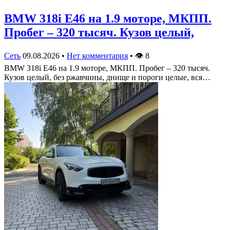
BMW 318i E46 на 1.9 моторе, МКПП.
Пробег – 320 тысяч. Кузов целый,
Сеть
09.08.2026
•
Нет комментария
•
👁
8
BMW 318i E46 на 1.9 моторе, МКПП. Пробег – 320 тысяч.
Кузов целый, без ржавчины, днище и пороги целые, вся…