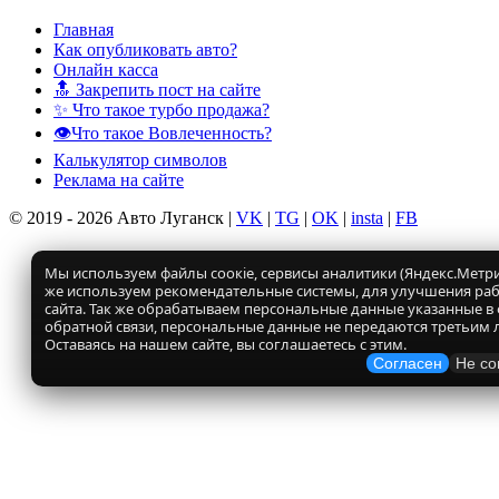
Главная
Как опубликовать авто?
Онлайн касса
🔝 Закрепить пост на сайте
✨ Что такое турбо продажа?
👁️Что такое Вовлеченность?
Калькулятор символов
Реклама на сайте
© 2019 - 2026 Авто Луганск |
VK
|
TG
|
OK
|
insta
|
FB
Мы используем файлы соокіе, сервисы аналитики (Яндекс.Метрик
же используем рекомендательные системы, для улучшения ра
сайта. Так же обрабатываем персональные данные указанные в
обратной связи, персональные данные не передаются третьим 
Оставаясь на нашем сайте, вы соглашаетесь с этим.
Согласен
Не со