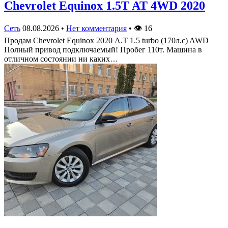
Chevrolet Equinox 1.5T AT 4WD 2020
Сеть
08.08.2026
•
Нет комментария
•
👁
16
Продам Chevrolet Equinox 2020 А.Т 1.5 turbo (170л.с) AWD
Полный привод подключаемый! Пробег 110т. Машина в
отличном состоянии ни каких…