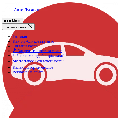
Skip
to
Авто Луганск
content
Меню
Закрыть меню
Главная
Как опубликовать авто?
Онлайн касса
🔝 Закрепить пост на сайте
✨ Что такое турбо продажа?
👁️Что такое Вовлеченность?
Калькулятор символов
Реклама на сайте