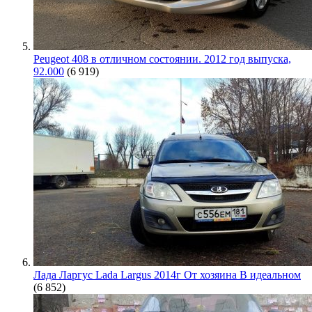
Peugeot 408 в отличном состоянии. 2012 год выпуска,
92.000
(6 919)
Лада Ларгус Lada Largus 2014г От хозяина В идеальном
(6 852)