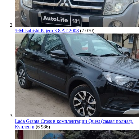
✨Mitsubishi Pajero 3.8 AT 2008
(7 070)
Lada Granta Cross в комплектации Quest (самая полная).
Куплен в
(6 986)