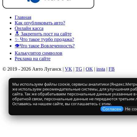
Главная
Как опубликовать авто?
Онлайн касса
🔝 Закрепить пост на сайте
✨ Что такое турбо продажа?
👁️Что такое Вовлеченность?
Калькулятор символов
Реклама на сайте
© 2019 - 2026 Авто Луганск |
VK
|
TG
|
OK
|
insta
|
FB
Мы используем файлы соокіе, сервисы аналитики (Яндекс.Метрик
же используем рекомендательные системы, для улучшения ра
сайта. Так же обрабатываем персональные данные указанные в
обратной связи, персональные данные не передаются третьим 
Оставаясь на нашем сайте, вы соглашаетесь с этим.
Согласен
Не со