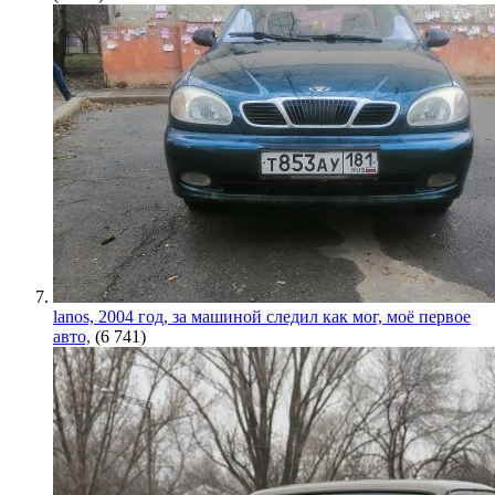
lanos, 2004 год, за машиной следил как мог, моё первое
авто,
(6 741)