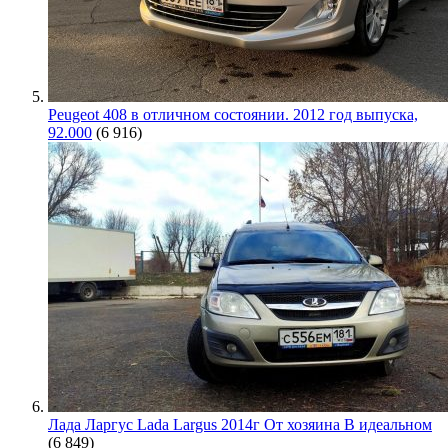
Peugeot 408 в отличном состоянии. 2012 год выпуска,
92.000
(6 916)
Лада Ларгус Lada Largus 2014г От хозяина В идеальном
(6 849)