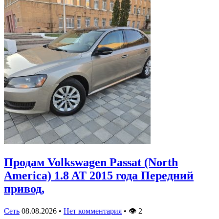
Продам Volkswagen Passat (North
America) 1.8 AT 2015 года Передний
привод,
Сеть
08.08.2026
•
Нет комментария
•
👁
2