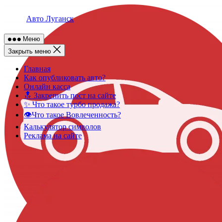
Skip
to
Авто Луганск
content
Меню
Закрыть меню
Главная
Как опубликовать авто?
Онлайн касса
🔝 Закрепить пост на сайте
✨ Что такое турбо продажа?
👁️Что такое Вовлеченность?
Калькулятор символов
Реклама на сайте