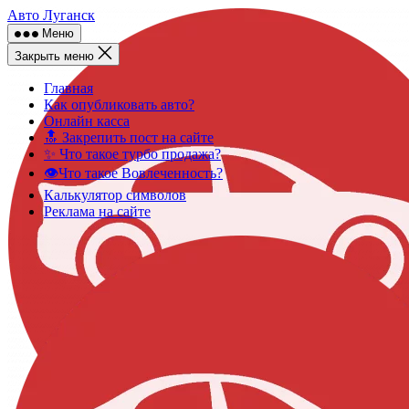
Skip
Авто Луганск
to
Меню
content
Закрыть меню
Главная
Как опубликовать авто?
Онлайн касса
🔝 Закрепить пост на сайте
✨ Что такое турбо продажа?
👁️Что такое Вовлеченность?
Калькулятор символов
Реклама на сайте