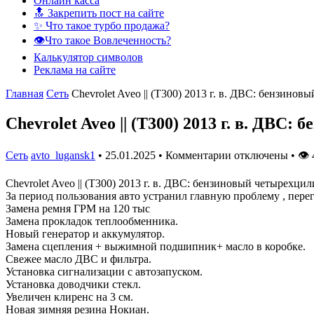
Онлайн касса
🔝 Закрепить пост на сайте
✨ Что такое турбо продажа?
👁️Что такое Вовлеченность?
Калькулятор символов
Реклама на сайте
Главная
Сеть
Chevrolet Aveo || (Т300) 2013 г. в. ДВС: бензиновы
Chevrolet Aveo || (Т300) 2013 г. в. ДВС:
Сеть
avto_lugansk1
•
25.01.2025
•
Комментарии отключены
•
👁
Chevrolet Aveo || (Т300) 2013 г. в. ДВС: бензиновый четырех
За период пользования авто устранил главную проблему , перег
Замена ремня ГРМ на 120 тыс
Замена прокладок теплообменника.
Новый генератор и аккумулятор.
Замена сцепления + выжимной подшипник+ масло в коробке.
Свежее масло ДВС и фильтра.
Установка сигнализации с автозапуском.
Установка доводчики стекл.
Увеличен клиренс на 3 см.
Новая зимняя резина Нокиан.