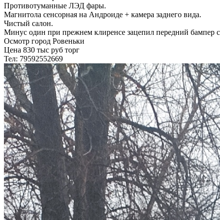
Противотуманные ЛЭД фары.
Магнитола сенсорная на Андроиде + камера заднего вида.
Чистый салон.
Минус один при прежнем клиренсе зацепил передний бампер с 
Осмотр город Ровеньки
Цена 830 тыс руб торг
Тел: 79592552669