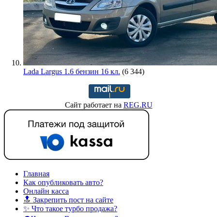
Lada Largus 1.6 бензин 16 кл.
(6 344)
Сайт работает на
REG.RU
Главная
Как опубликовать авто?
Онлайн касса
🔝 Закрепить пост на сайте
✨ Что такое турбо продажа?