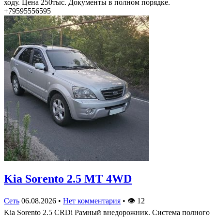
ходу. Цена 250тыс. Документы в полном порядке.
+79595556595
Kia Sorento 2.5 MT 4WD
Сеть
06.08.2026
•
Нет комментария
•
👁
12
Kia Sorento 2.5 CRDi Рамный внедорожник. Система полного