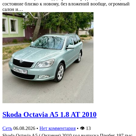
состояние близко к новому, без вложений вообще, огромный
салон и…
Skoda Octavia A5 1.8 AT 2010
Сеть
06.08.2026
•
Нет комментария
•
👁
13
Skoda Octavia A5 ( Октавия) 2010 год выпуска Пробег 197 тыс.