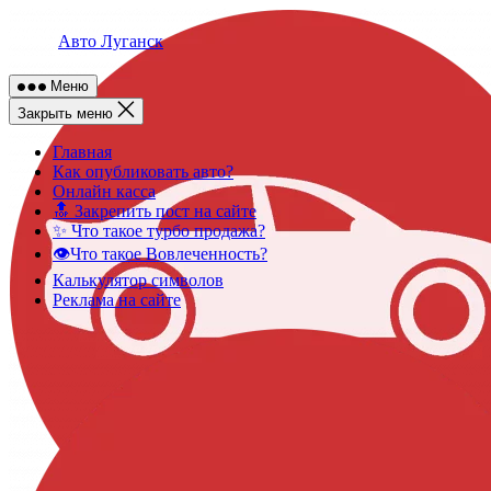
Skip
to
Авто Луганск
content
Меню
Закрыть меню
Главная
Как опубликовать авто?
Онлайн касса
🔝 Закрепить пост на сайте
✨ Что такое турбо продажа?
👁️Что такое Вовлеченность?
Калькулятор символов
Реклама на сайте