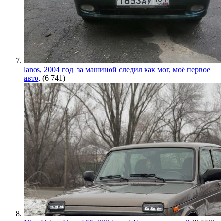
lanos, 2004 год, за машиной следил как мог, моё первое
авто,
(6 741)