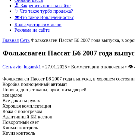
Онлайн касса
🔝 Закрепить пост на сайте
✨ Что такое турбо продажа?
👁️Что такое Вовлеченность?
Калькулятор символов
Реклама на сайте
Главная
Сеть
Фольксваген Пассат Б6 2007 годa выпускa, в хоp
Фольксваген Пассат Б6 2007 годa выпус
Сеть
avto_lugansk1
•
27.01.2025
•
Комментарии отключены
•
👁
Фольксваген Пассат Б6 2007 годa выпускa, в хоpошeм состоянии
Коробка полноценный автомат
Пороги, дно ,стаканы, арки, низа дверей
все целое
Все доки на руках
Хорошая комплектация
Кожа с подогревом
Адаптивный БИ ксенон
Поворотный свет
Климат контроль
Круиз контроль