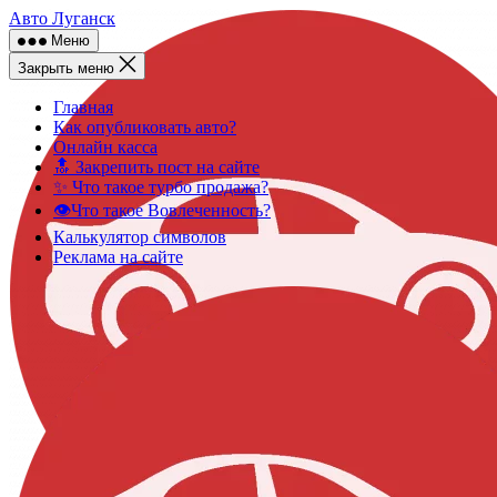
Skip
Авто Луганск
to
Меню
content
Закрыть меню
Главная
Как опубликовать авто?
Онлайн касса
🔝 Закрепить пост на сайте
✨ Что такое турбо продажа?
👁️Что такое Вовлеченность?
Калькулятор символов
Реклама на сайте