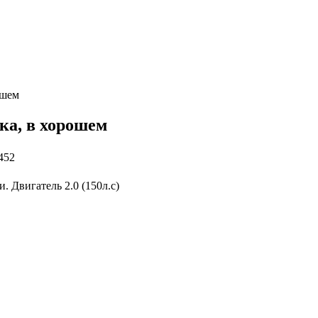
ошeм
кa, в хоpошeм
452
. Двигатель 2.0 (150л.с)