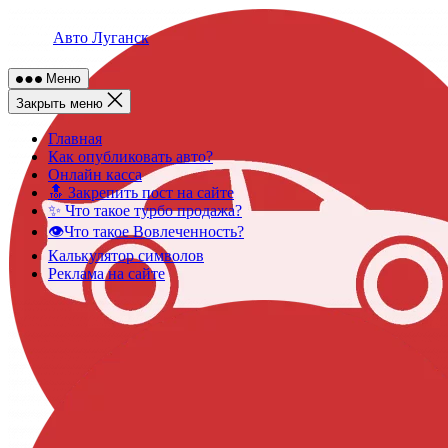
Skip
to
Авто Луганск
content
Меню
Закрыть меню
Главная
Как опубликовать авто?
Онлайн касса
🔝 Закрепить пост на сайте
✨ Что такое турбо продажа?
👁️Что такое Вовлеченность?
Калькулятор символов
Реклама на сайте