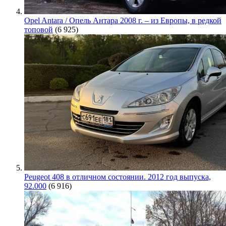
Opel Antara / Опель Антара 2008 г. – из Европы, в редкой
топовой
(6 925)
Peugeot 408 в отличном состоянии. 2012 год выпуска,
92.000
(6 916)