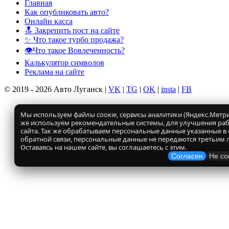
Главная
Как опубликовать авто?
Онлайн касса
🔝 Закрепить пост на сайте
✨ Что такое турбо продажа?
👁️Что такое Вовлеченность?
Калькулятор символов
Реклама на сайте
© 2019 - 2026 Авто Луганск |
VK
|
TG
|
OK
|
insta
|
FB
Мы используем файлы соокіе, сервисы аналитики (Яндекс.Метрик
же используем рекомендательные системы, для улучшения ра
сайта. Так же обрабатываем персональные данные указанные в
обратной связи, персональные данные не передаются третьим 
Оставаясь на нашем сайте, вы соглашаетесь с этим.
Согласен
Не со