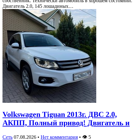
собственник. Технически автомобиль в хорошем состоянии.
Двигатель 2.0, 145 лошадиных…
Volkswagen Tiguan 2013г. ДВС 2.0,
АКПП, Полный привод! Двигатель и
Сеть
07.08.2026
•
Нет комментария
•
👁
5