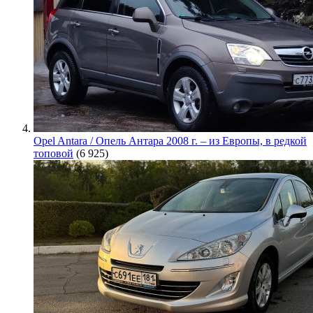
Opel Antara / Опель Антара 2008 г. – из Европы, в редкой
топовой
(6 925)