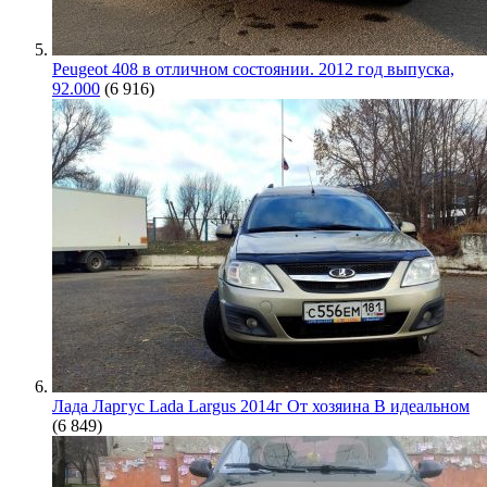
Peugeot 408 в отличном состоянии. 2012 год выпуска,
92.000
(6 916)
Лада Ларгус Lada Largus 2014г От хозяина В идеальном
(6 849)