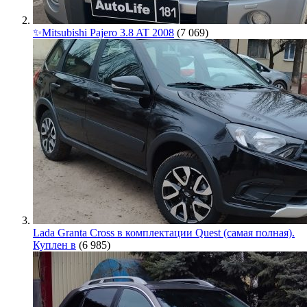
✨Mitsubishi Pajero 3.8 AT 2008
(7 069)
Lada Granta Cross в комплектации Quest (самая полная).
Куплен в
(6 985)