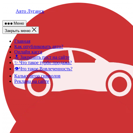
Skip
to
Авто Луганск
content
Меню
Закрыть меню
Главная
Как опубликовать авто?
Онлайн касса
🔝 Закрепить пост на сайте
✨ Что такое турбо продажа?
👁️Что такое Вовлеченность?
Калькулятор символов
Реклама на сайте