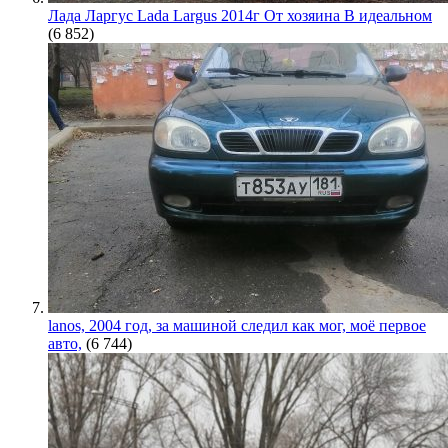
Лада Ларгус Lada Largus 2014г От хозяина В идеальном
(6 852)
lanos, 2004 год, за машиной следил как мог, моё первое
авто,
(6 744)