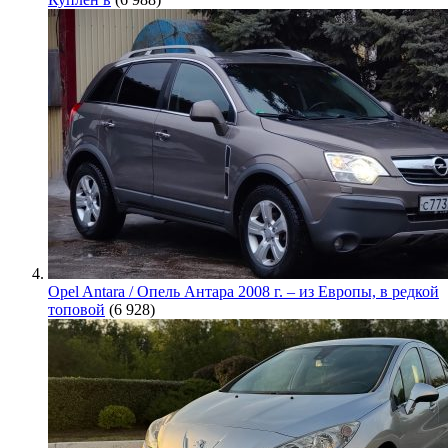
Opel Antara / Опель Антара 2008 г. – из Европы, в редкой
топовой
(6 928)