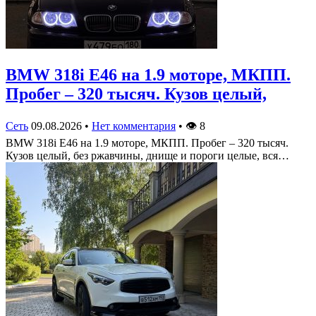
BMW 318i E46 на 1.9 моторе, МКПП.
Пробег – 320 тысяч. Кузов целый,
Сеть
09.08.2026
•
Нет комментария
•
👁
8
BMW 318i E46 на 1.9 моторе, МКПП. Пробег – 320 тысяч.
Кузов целый, без ржавчины, днище и пороги целые, вся…