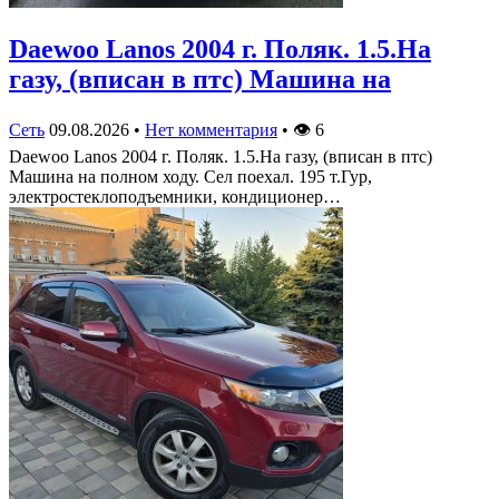
Daewoo Lanos 2004 г. Поляк. 1.5.На
газу, (вписан в птс) Машина на
Сеть
09.08.2026
•
Нет комментария
•
👁
6
Daewoo Lanos 2004 г. Поляк. 1.5.На газу, (вписан в птс)
Машина на полном ходу. Сел поехал. 195 т.Гур,
электростеклоподъемники, кондиционер…