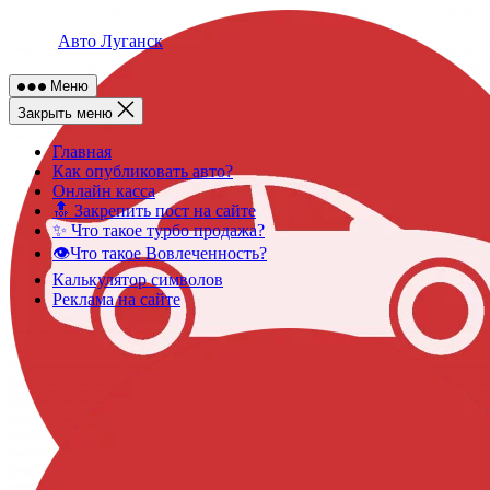
Skip
to
Авто Луганск
content
Меню
Закрыть меню
Главная
Как опубликовать авто?
Онлайн касса
🔝 Закрепить пост на сайте
✨ Что такое турбо продажа?
👁️Что такое Вовлеченность?
Калькулятор символов
Реклама на сайте