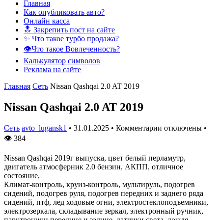
Главная
Как опубликовать авто?
Онлайн касса
🔝 Закрепить пост на сайте
✨ Что такое турбо продажа?
👁️Что такое Вовлеченность?
Калькулятор символов
Реклама на сайте
Главная
Сеть
Nissan Qashqai 2.0 AT 2019
Nissan Qashqai 2.0 AT 2019
Сеть
avto_lugansk1
•
31.01.2025
•
Комментарии отключены
•
👁
384
Nissan Qashqai 2019г выпуска, цвет белый перламутр,
двигатель атмосферник 2.0 бензин, АКПП, отличное
состояние,
Климат-контроль, круиз-контроль, мультируль, подогрев
сидений, подогрев руля, подогрев передних и заднего ряда
сидений, птф, лед ходовые огни, электростеклоподъемники,
электрозеркала, складывание зеркал, электронный ручник,
парктроники передние и задние, датчики света, дождя,