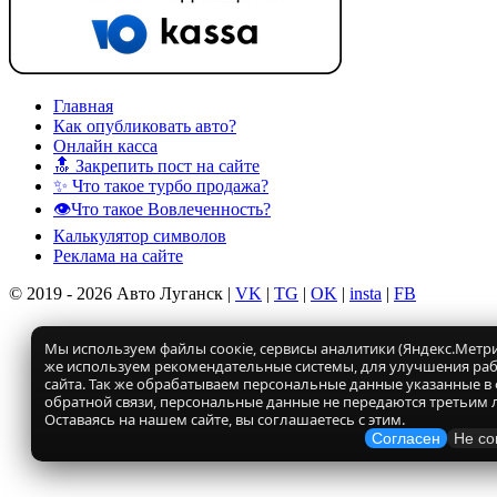
Главная
Как опубликовать авто?
Онлайн касса
🔝 Закрепить пост на сайте
✨ Что такое турбо продажа?
👁️Что такое Вовлеченность?
Калькулятор символов
Реклама на сайте
© 2019 - 2026 Авто Луганск |
VK
|
TG
|
OK
|
insta
|
FB
Мы используем файлы соокіе, сервисы аналитики (Яндекс.Метрик
же используем рекомендательные системы, для улучшения ра
сайта. Так же обрабатываем персональные данные указанные в
обратной связи, персональные данные не передаются третьим 
Оставаясь на нашем сайте, вы соглашаетесь с этим.
Согласен
Не со