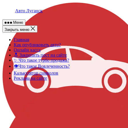
Skip
to
Авто Луганск
content
Меню
Закрыть меню
Главная
Как опубликовать авто?
Онлайн касса
🔝 Закрепить пост на сайте
✨ Что такое турбо продажа?
👁️Что такое Вовлеченность?
Калькулятор символов
Реклама на сайте