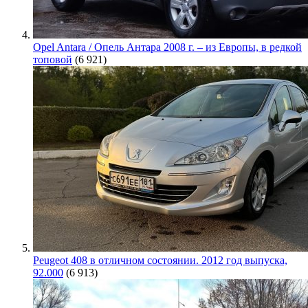
Opel Antara / Опель Антара 2008 г. – из Европы, в редкой
топовой
(6 921)
Peugeot 408 в отличном состоянии. 2012 год выпуска,
92.000
(6 913)