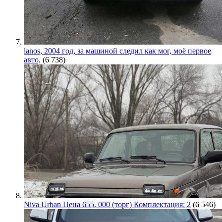
lanos, 2004 год, за машиной следил как мог, моё первое
авто,
(6 738)
Niva Urban Цена 655. 000 (торг) Комплектация: 2
(6 546)