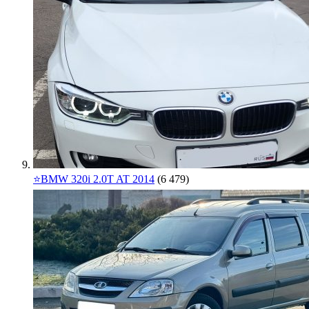
⭐️BMW 320i 2.0T AT 2014
(6 479)