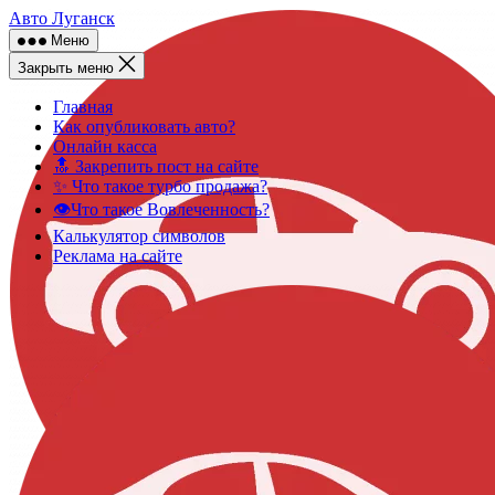
Skip
Авто Луганск
to
Меню
content
Закрыть меню
Главная
Как опубликовать авто?
Онлайн касса
🔝 Закрепить пост на сайте
✨ Что такое турбо продажа?
👁️Что такое Вовлеченность?
Калькулятор символов
Реклама на сайте