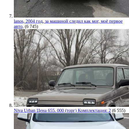
lanos, 2004 год, за машиной следил как мог, моё первое
авто,
(6 745)
Niva Urban Цена 655. 000 (торг) Комплектация: 2
(6 555)