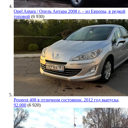
Opel Antara / Опель Антара 2008 г. – из Европы, в редкой
топовой
(6 930)
Peugeot 408 в отличном состоянии. 2012 год выпуска,
92.000
(6 920)