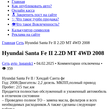
Главная
Как опубликовать авто?
Онлайн касса
🔝 Закрепить пост на сайте
✨ Что такое турбо продажа?
👁️Что такое Вовлеченность?
Калькулятор символов
Реклама на сайте
Главная
Сеть
Hyundai Santa Fe II 2.2D MT 4WD 2008
Hyundai Santa Fe II 2.2D MT 4WD 2008
Сеть
avto_lugansk1
•
04.02.2025
•
Комментарии отключены
•
👁
359
Hyundai Santa Fe II / Хендай Санта фе
Год: 2008/Двигатель: 2,2 дизель. МКПП,полный привод
Пробег: 215 тыс.км
Продается полностью обслуженный и ухоженный автомобиль
в отличном состоянии
– Проведено полное ТО – замена масла, фильтров и всех
необходимых расходников.А также сделаны следующие
работы: