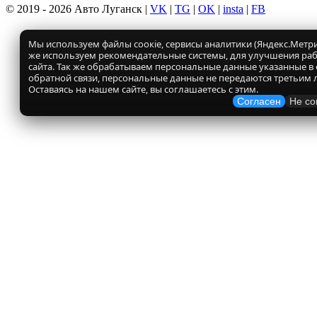
© 2019 - 2026 Авто Луганск |
VK
|
TG
|
OK
|
insta
|
FB
Мы используем файлы соокіе, сервисы аналитики (Яндекс.Метрик
же используем рекомендательные системы, для улучшения ра
сайта. Так же обрабатываем персональные данные указанные в
обратной связи, персональные данные не передаются третьим 
Оставаясь на нашем сайте, вы соглашаетесь с этим.
Согласен
Не со