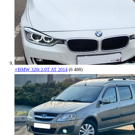
⭐️BMW 320i 2.0T AT 2014
(6 488)