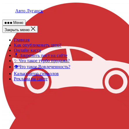
Skip
to
Авто Луганск
content
Меню
Закрыть меню
Главная
Как опубликовать авто?
Онлайн касса
🔝 Закрепить пост на сайте
✨ Что такое турбо продажа?
👁️Что такое Вовлеченность?
Калькулятор символов
Реклама на сайте