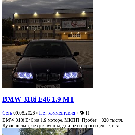
BMW 318i E46 1.9 MT
Сеть
09.08.2026
•
Нет комментария
•
👁
11
BMW 318i E46 на 1.9 моторе, МКПП. Пробег – 320 тысяч.
Кузов целый, без ржавчины, днище и пороги целые, вся…