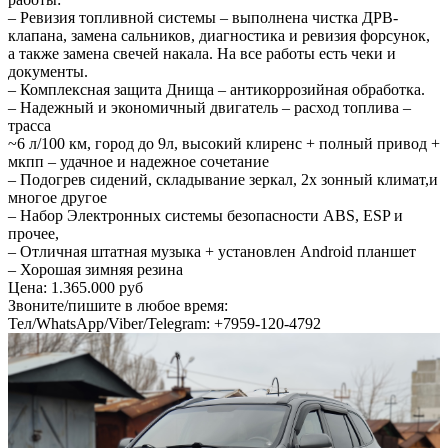
– Ревизия топливной системы – выполнена чистка ДРВ-
клапана, замена сальников, диагностика и ревизия форсунок,
а также замена свечей накала. На все работы есть чеки и
документы.
– Комплексная защита Днища – антикоррозийная обработка.
– Надежный и экономичный двигатель – расход топлива –
трасса
~6 л/100 км, город до 9л, высокий клиренс + полный привод +
мкпп – удачное и надежное сочетание
– Подогрев сидений, складывание зеркал, 2х зонный климат,и
многое другое
– Набор Электронных системы безопасности ABS, ESP и
прочее,
– Отличная штатная музыка + установлен Android планшет
– Хорошая зимняя резина
Цена: 1.365.000 руб
Звоните/пишите в любое время:
Тел/WhatsApp/Viber/Telegram: +7959-120-4792