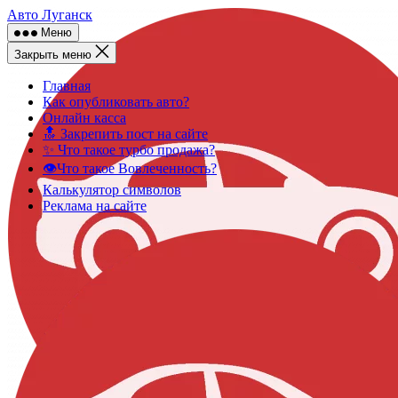
Skip
Авто Луганск
to
Меню
content
Закрыть меню
Главная
Как опубликовать авто?
Онлайн касса
🔝 Закрепить пост на сайте
✨ Что такое турбо продажа?
👁️Что такое Вовлеченность?
Калькулятор символов
Реклама на сайте