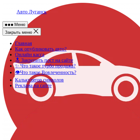
Skip
to
Авто Луганск
content
Меню
Закрыть меню
Главная
Как опубликовать авто?
Онлайн касса
🔝 Закрепить пост на сайте
✨ Что такое турбо продажа?
👁️Что такое Вовлеченность?
Калькулятор символов
Реклама на сайте