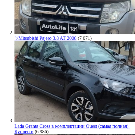
✨Mitsubishi Pajero 3.8 AT 2008
(7 071)
Lada Granta Cross в комплектации Quest (самая полная).
Куплен в
(6 986)