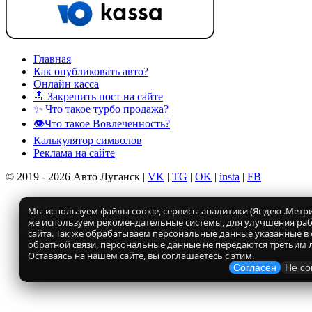
Главная
Как опубликовать авто?
Онлайн касса
🔝 Закрепить пост на сайте
✨ Что такое турбо продажа?
👁️Что такое Вовлеченность?
Калькулятор символов
Реклама на сайте
© 2019 - 2026 Авто Луганск |
VK
|
TG
|
OK
|
insta
|
FB
Мы используем файлы соокіе, сервисы аналитики (Яндекс.Метрик
же используем рекомендательные системы, для улучшения ра
сайта. Так же обрабатываем персональные данные указанные в
обратной связи, персональные данные не передаются третьим 
Оставаясь на нашем сайте, вы соглашаетесь с этим.
Согласен
Не со