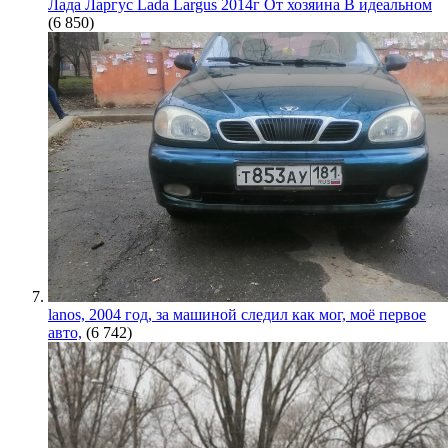
Лада Ларгус Lada Largus 2014г От хозяина В идеальном
(6 850)
lanos, 2004 год, за машиной следил как мог, моё первое
авто,
(6 742)