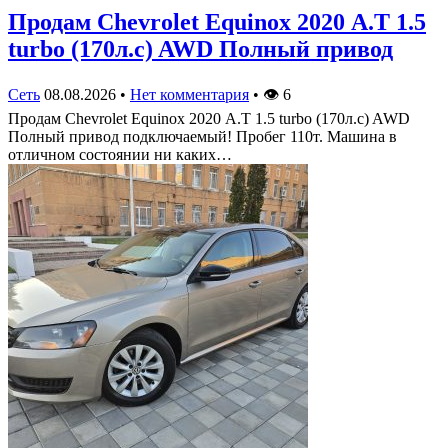
Продам Chevrolet Equinox 2020 А.Т 1.5
turbo (170л.с) AWD Полный привод
Сеть
08.08.2026
•
Нет комментария
•
👁
6
Продам Chevrolet Equinox 2020 А.Т 1.5 turbo (170л.с) AWD
Полный привод подключаемый! Пробег 110т. Машина в
отличном состоянии ни каких…