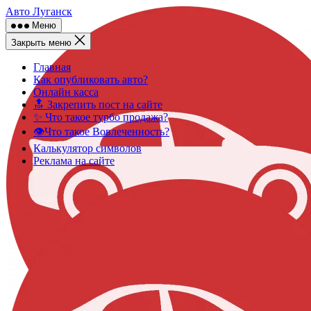
Skip
Авто Луганск
to
Меню
content
Закрыть меню
Главная
Как опубликовать авто?
Онлайн касса
🔝 Закрепить пост на сайте
✨ Что такое турбо продажа?
👁️Что такое Вовлеченность?
Калькулятор символов
Реклама на сайте