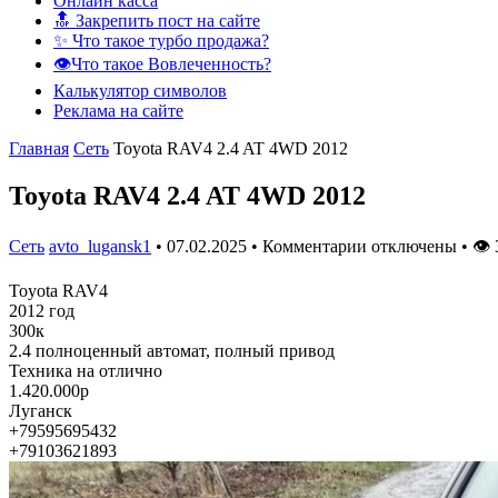
Онлайн касса
🔝 Закрепить пост на сайте
✨ Что такое турбо продажа?
👁️Что такое Вовлеченность?
Калькулятор символов
Реклама на сайте
Главная
Сеть
Toyota RAV4 2.4 AT 4WD 2012
Toyota RAV4 2.4 AT 4WD 2012
Сеть
avto_lugansk1
•
07.02.2025
•
Комментарии отключены
•
👁
Toyota RAV4
2012 год
300к
2.4 полноценный автомат, полный привод
Техника на отлично
1.420.000р
Луганск
+79595695432
+79103621893