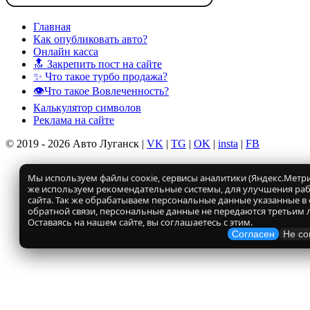
Главная
Как опубликовать авто?
Онлайн касса
🔝 Закрепить пост на сайте
✨ Что такое турбо продажа?
👁️Что такое Вовлеченность?
Калькулятор символов
Реклама на сайте
© 2019 - 2026 Авто Луганск |
VK
|
TG
|
OK
|
insta
|
FB
Мы используем файлы соокіе, сервисы аналитики (Яндекс.Метрик
же используем рекомендательные системы, для улучшения ра
сайта. Так же обрабатываем персональные данные указанные в
обратной связи, персональные данные не передаются третьим 
Оставаясь на нашем сайте, вы соглашаетесь с этим.
Согласен
Не со