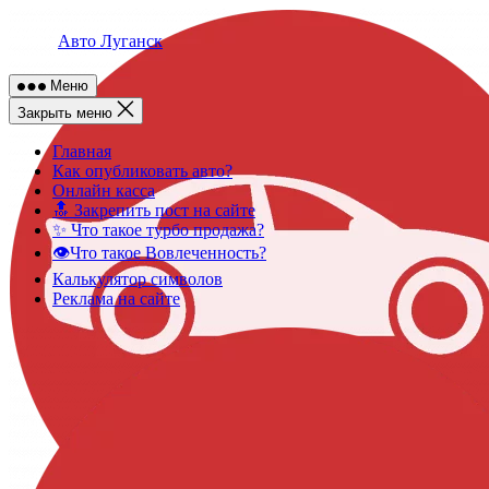
Skip
to
Авто Луганск
content
Меню
Закрыть меню
Главная
Как опубликовать авто?
Онлайн касса
🔝 Закрепить пост на сайте
✨ Что такое турбо продажа?
👁️Что такое Вовлеченность?
Калькулятор символов
Реклама на сайте