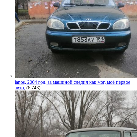
lanos, 2004 год, за машиной следил как мог, моё первое
авто,
(6 743)