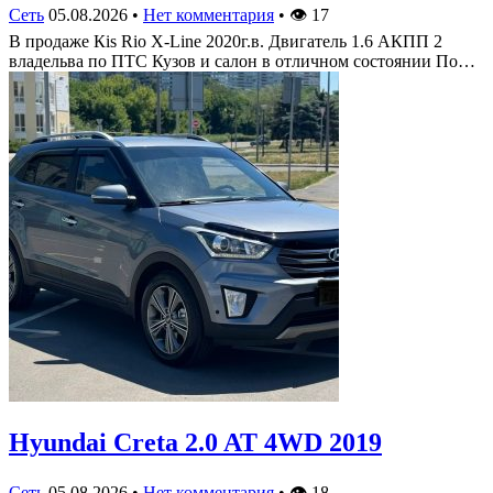
Сеть
05.08.2026
•
Нет комментария
•
👁
17
В продаже Кis Rio X-Line 2020г.в. Двигатель 1.6 АКПП 2
владельва по ПТС Кузов и салон в отличном состоянии По…
Hyundai Creta 2.0 AT 4WD 2019
Сеть
05.08.2026
•
Нет комментария
•
👁
18