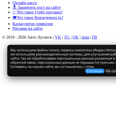
Онлайн касса
🔝 Закрепить пост на сайте
✨ Что такое турбо продажа?
👁️Что такое Вовлеченность?
Калькулятор символов
Реклама на сайте
© 2019 - 2026 Авто Луганск |
VK
|
TG
|
OK
|
insta
|
FB
Мы используем файлы соокіе, сервисы аналитики (Яндекс.Метрик
же используем рекомендательные системы, для улучшения ра
сайта. Так же обрабатываем персональные данные указанные в
обратной связи, персональные данные не передаются третьим 
Оставаясь на нашем сайте, вы соглашаетесь с этим.
Согласен
Не со