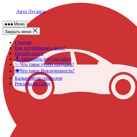
Skip
to
Авто Луганск
content
Меню
Закрыть меню
Главная
Как опубликовать авто?
Онлайн касса
🔝 Закрепить пост на сайте
✨ Что такое турбо продажа?
👁️Что такое Вовлеченность?
Калькулятор символов
Реклама на сайте