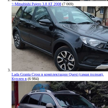
✨Mitsubishi Pajero 3.8 AT 2008
(7 069)
Lada Granta Cross в комплектации Quest (самая полная).
Куплен в
(6 984)