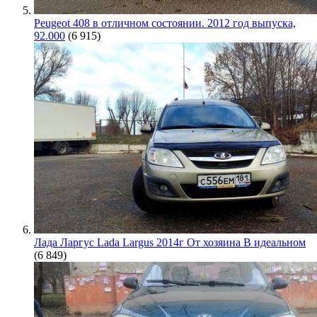
Peugeot 408 в отличном состоянии. 2012 год выпуска,
92.000
(6 915)
Лада Ларгус Lada Largus 2014г От хозяина В идеальном
(6 849)