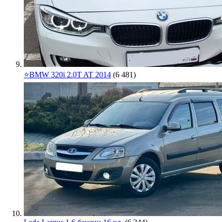
⭐️BMW 320i 2.0T AT 2014
(6 481)