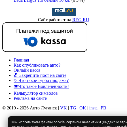
Lada Largus 1.6 бензин 16 кл.
(6 344)
Сайт работает на
REG.RU
Главная
Как опубликовать авто?
Онлайн касса
🔝 Закрепить пост на сайте
✨ Что такое турбо продажа?
👁️Что такое Вовлеченность?
Калькулятор символов
Реклама на сайте
© 2019 - 2026 Авто Луганск |
VK
|
TG
|
OK
|
insta
|
FB
Мы используем файлы соокіе, сервисы аналитики (Яндекс.Метрик
же используем рекомендательные системы, для улучшения ра