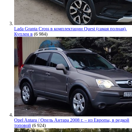
Lada Granta Cross в комплектации Quest (самая полная).
Куплен в
(6 984)
Opel Antara / Опель Антара 2008 г. – из Европы, в редкой
топовой
(6 924)