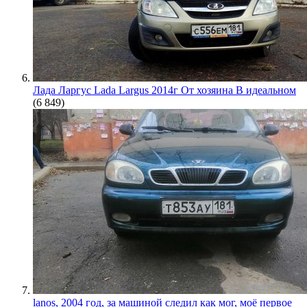
Лада Ларгус Lada Largus 2014г От хозяина В идеальном
(6 849)
lanos, 2004 год, за машиной следил как мог, моё первое