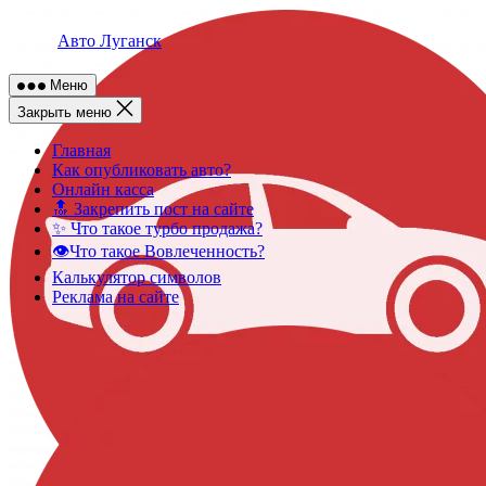
Skip
to
Авто Луганск
content
Меню
Закрыть меню
Главная
Как опубликовать авто?
Онлайн касса
🔝 Закрепить пост на сайте
✨ Что такое турбо продажа?
👁️Что такое Вовлеченность?
Калькулятор символов
Реклама на сайте