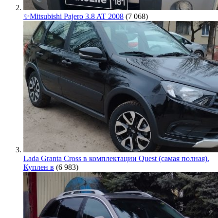
✨Mitsubishi Pajero 3.8 AT 2008
(7 068)
Lada Granta Cross в комплектации Quest (самая полная).
Куплен в
(6 983)