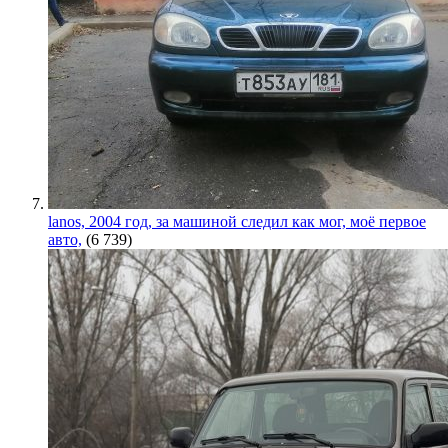
lanos, 2004 год, за машиной следил как мог, моё первое
авто,
(6 739)