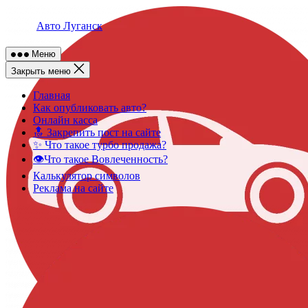
Skip
to
Авто Луганск
content
Меню
Закрыть меню
Главная
Как опубликовать авто?
Онлайн касса
🔝 Закрепить пост на сайте
✨ Что такое турбо продажа?
👁️Что такое Вовлеченность?
Калькулятор символов
Реклама на сайте