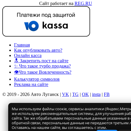
Сайт работает на
REG.RU
Главная
Как опубликовать авто?
Онлайн касса
🔝 Закрепить пост на сайте
✨ Что такое турбо продажа?
👁️Что такое Вовлеченность?
Калькулятор символов
Реклама на сайте
© 2019 - 2026 Авто Луганск |
VK
|
TG
|
OK
|
insta
|
FB
Мы используем файлы соокіе, сервисы аналитики (Яндекс.Метрик
же используем рекомендательные системы, для улучшения ра
сайта. Так же обрабатываем персональные данные указанные в
обратной связи, персональные данные не передаются третьим 
Оставаясь на нашем сайте, вы соглашаетесь с этим.