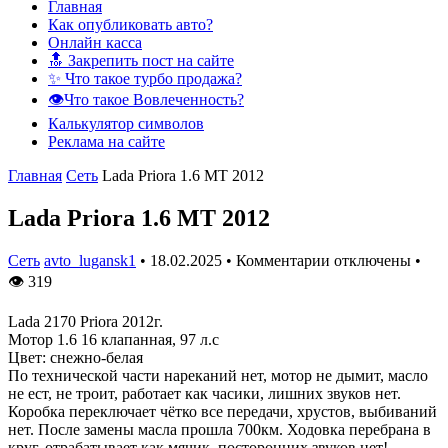
Главная
Как опубликовать авто?
Онлайн касса
🔝 Закрепить пост на сайте
✨ Что такое турбо продажа?
👁️Что такое Вовлеченность?
Калькулятор символов
Реклама на сайте
Главная
Сеть
Lada Priora 1.6 MT 2012
Lada Priora 1.6 MT 2012
Сеть
avto_lugansk1
•
18.02.2025
•
Комментарии отключены
•
👁
319
Lada 2170 Priora 2012г.
Мотор 1.6 16 клапанная, 97 л.с
Цвет: снежно-белая
По технической части нареканий нет, мотор не дымит, масло
не ест, не троит, работает как часики, лишних звуков нет.
Коробка переключает чётко все передачи, хрустов, выбиваний
нет. После замены масла прошла 700км. Ходовка перебрана в
круг, отрабатывает как мячик, посторонних звуков нет!