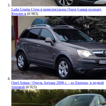
Lada Granta Cross в комплектации Quest (самая полная).
Куплен в
(6 983)
Opel Antara / Опель Антара 2008 г. – из Европы, в редкой
топовой
(6 923)