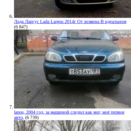
Лада Ларгус Lada Largus 2014г От хозяина В идеальном
(6 847)
lanos, 2004 год, за машиной следил как мог, моё первое
авто,
(6 739)