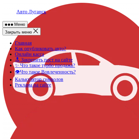
Skip
to
Авто Луганск
content
Меню
Закрыть меню
Главная
Как опубликовать авто?
Онлайн касса
🔝 Закрепить пост на сайте
✨ Что такое турбо продажа?
👁️Что такое Вовлеченность?
Калькулятор символов
Реклама на сайте