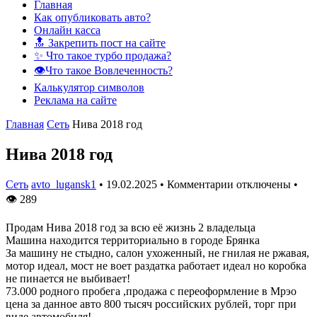
Главная
Как опубликовать авто?
Онлайн касса
🔝 Закрепить пост на сайте
✨ Что такое турбо продажа?
👁️Что такое Вовлеченность?
Калькулятор символов
Реклама на сайте
Главная
Сеть
Нива 2018 год
Нива 2018 год
Сеть
avto_lugansk1
•
19.02.2025
•
Комментарии отключены
•
👁
289
Продам Нива 2018 год за всю её жизнь 2 владельца
Машина находится территориально в городе Брянка
За машину не стыдно, салон ухоженный, не гнилая не ржавая,
мотор идеал, мост не воет раздатка работает идеал но коробка
не пинается не выбивает!
73.000 родного пробега ,продажа с переоформление в Мрэо
цена за данное авто 800 тысяч российских рублей, торг при
виде автомобиля!