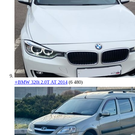
⭐️BMW 320i 2.0T AT 2014
(6 480)