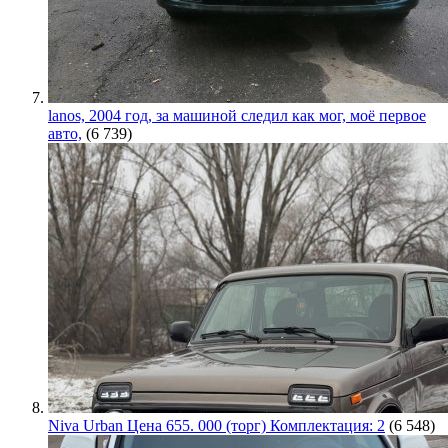
lanos, 2004 год, за машиной следил как мог, моё первое
авто,
(6 739)
Niva Urban Цена 655. 000 (торг) Комплектация: 2
(6 548)