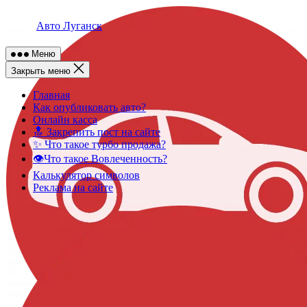
Skip
to
Авто Луганск
content
Меню
Закрыть меню
Главная
Как опубликовать авто?
Онлайн касса
🔝 Закрепить пост на сайте
✨ Что такое турбо продажа?
👁️Что такое Вовлеченность?
Калькулятор символов
Реклама на сайте