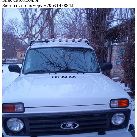
Звонить по номеру +79591478843