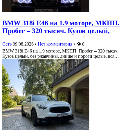
BMW 318i E46 на 1.9 моторе, МКПП.
Пробег – 320 тысяч. Кузов целый,
Сеть
09.08.2026
•
Нет комментария
•
👁
8
BMW 318i E46 на 1.9 моторе, МКПП. Пробег – 320 тысяч.
Кузов целый, без ржавчины, днище и пороги целые, вся…