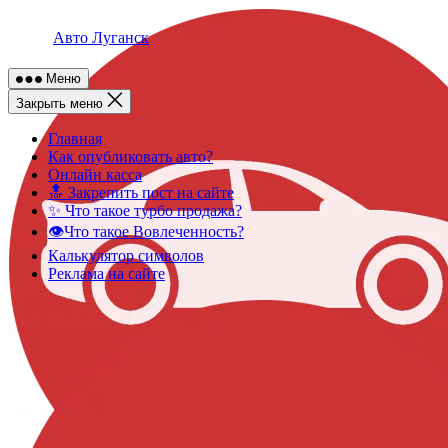
Skip
to
Авто Луганск
content
Меню
Закрыть меню
Главная
Как опубликовать авто?
Онлайн касса
🔝 Закрепить пост на сайте
✨ Что такое турбо продажа?
👁️Что такое Вовлеченность?
Калькулятор символов
Реклама на сайте