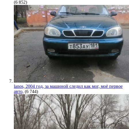
(6 852)
lanos, 2004 год, за машиной следил как мог, моё первое
авто,
(6 744)