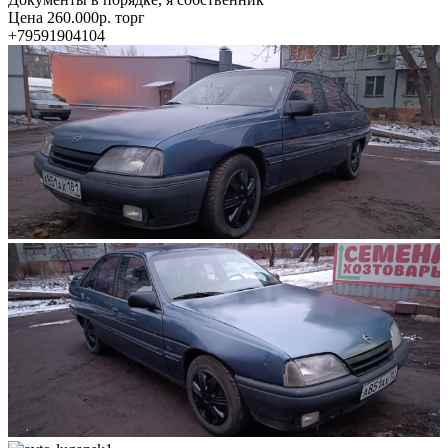
Цена 260.000р. торг
+79591904104