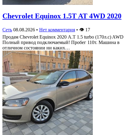
Chevrolet Equinox 1.5T AT 4WD 2020
Сеть
08.08.2026
•
Нет комментария
•
👁
17
Продам Chevrolet Equinox 2020 А.Т 1.5 turbo (170л.с) AWD
Полный привод подключаемый! Пробег 110т. Машина в
отличном состоянии ни каких…