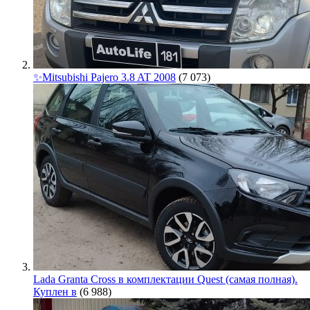
✨Mitsubishi Pajero 3.8 AT 2008
(7 073)
Lada Granta Cross в комплектации Quest (самая полная).
Куплен в
(6 988)