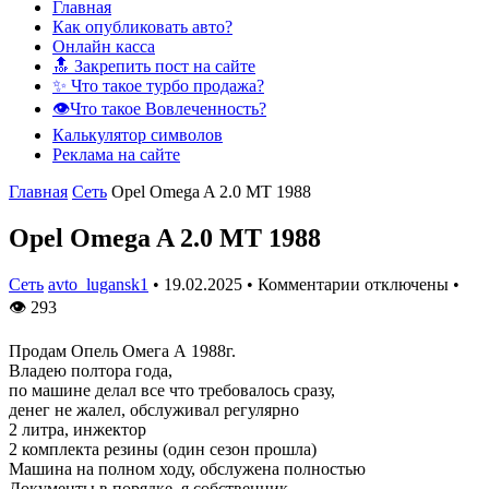
Главная
Как опубликовать авто?
Онлайн касса
🔝 Закрепить пост на сайте
✨ Что такое турбо продажа?
👁️Что такое Вовлеченность?
Калькулятор символов
Реклама на сайте
Главная
Сеть
Opel Omega A 2.0 MT 1988
Opel Omega A 2.0 MT 1988
Сеть
avto_lugansk1
•
19.02.2025
•
Комментарии отключены
•
👁
293
Продам Опель Омега А 1988г.
Владею полтора года,
по машине делал все что требовалось сразу,
денег не жалел, обслуживал регулярно
2 литра, инжектор
2 комплекта резины (один сезон прошла)
Машина на полном ходу, обслужена полностью
Документы в порядке, я собственник