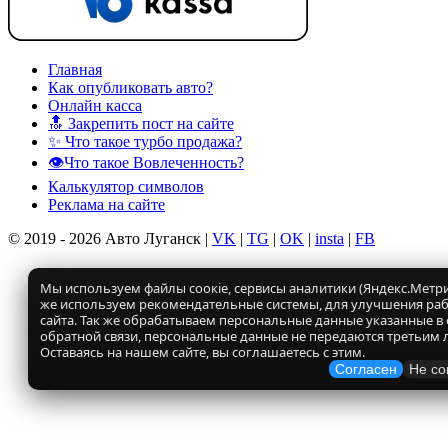
Главная
Как опубликовать авто?
Онлайн касса
🔝 Закрепить пост на сайте
✨ Что такое турбо продажа?
👁️Что такое Вовлеченность?
Калькулятор символов
Реклама на сайте
© 2019 - 2026 Авто Луганск |
VK
|
TG
|
OK
|
insta
|
FB
Мы используем файлы соокіе, сервисы аналитики (Яндекс.Метрик
же используем рекомендательные системы, для улучшения ра
сайта. Так же обрабатываем персональные данные указанные в
обратной связи, персональные данные не передаются третьим 
Оставаясь на нашем сайте, вы соглашаетесь с этим.
Согласен
Не со