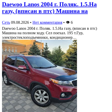
Daewoo Lanos 2004 г. Поляк. 1.5.На
газу, (вписан в птс) Машина на
Сеть
09.08.2026
•
Нет комментария
•
👁
6
Daewoo Lanos 2004 г. Поляк. 1.5.На газу, (вписан в птс)
Машина на полном ходу. Сел поехал. 195 т.Гур,
электростеклоподъемники, кондиционер…