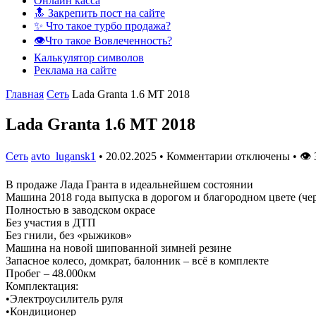
Онлайн касса
🔝 Закрепить пост на сайте
✨ Что такое турбо продажа?
👁️Что такое Вовлеченность?
Калькулятор символов
Реклама на сайте
Главная
Сеть
Lada Granta 1.6 MT 2018
Lada Granta 1.6 MT 2018
Сеть
avto_lugansk1
•
20.02.2025
•
Комментарии отключены
•
👁
В продаже Лада Гранта в идеальнейшем состоянии
Машина 2018 года выпуска в дорогом и благородном цвете (че
Полностью в заводском окрасе
Без участия в ДТП
Без гнили, без «рыжиков»
Машина на новой шипованной зимней резине
Запасное колесо, домкрат, балонник – всё в комплекте
Пробег – 48.000км
Комплектация:
•Электроусилитель руля
•Кондиционер