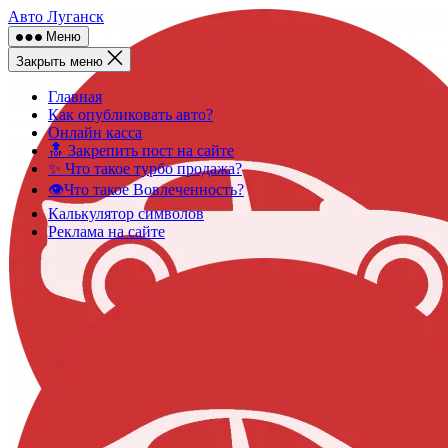
Skip
Авто Луганск
to
Меню
content
Закрыть меню
Главная
Как опубликовать авто?
Онлайн касса
🔝 Закрепить пост на сайте
✨ Что такое турбо продажа?
👁️Что такое Вовлеченность?
Калькулятор символов
Реклама на сайте