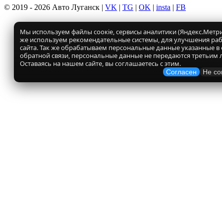
© 2019 - 2026 Авто Луганск |
VK
|
TG
|
OK
|
insta
|
FB
Мы используем файлы соокіе, сервисы аналитики (Яндекс.Метрик
же используем рекомендательные системы, для улучшения ра
сайта. Так же обрабатываем персональные данные указанные в
обратной связи, персональные данные не передаются третьим 
Оставаясь на нашем сайте, вы соглашаетесь с этим.
Согласен
Не со