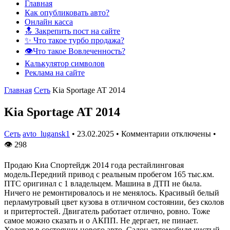
Главная
Как опубликовать авто?
Онлайн касса
🔝 Закрепить пост на сайте
✨ Что такое турбо продажа?
👁️Что такое Вовлеченность?
Калькулятор символов
Реклама на сайте
Главная
Сеть
Kia Sportage AT 2014
Kia Sportage AT 2014
Сеть
avto_lugansk1
•
23.02.2025
•
Комментарии отключены
•
👁
298
Продаю Киа Спортейдж 2014 года рестайлинговая
модель.Передний привод с реальным пробегом 165 тыс.км.
ПТС оригинал с 1 владельцем. Машина в ДТП не была.
Ничего не ремонтировалось и не менялось. Красивый белый
перламутровый цвет кузова в отличном состоянии, без сколов
и притертостей. Двигатель работает отлично, ровно. Тоже
самое можно сказать и о АКПП. Не дергает, не пинает.
Ходовая в состоянии нового авто. Салон автомобиля чистый,