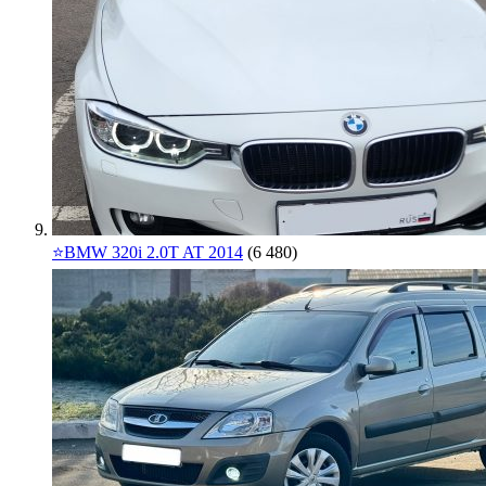
⭐️BMW 320i 2.0T AT 2014
(6 480)