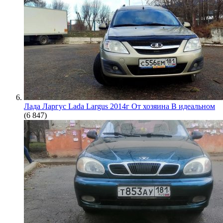
Лада Ларгус Lada Largus 2014г От хозяина В идеальном
(6 847)