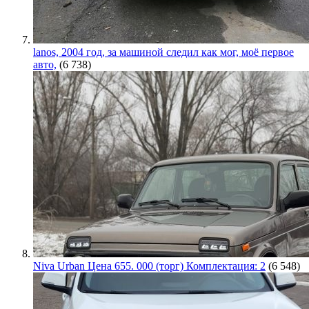
lanos, 2004 год, за машиной следил как мог, моё первое
авто,
(6 738)
Niva Urban Цена 655. 000 (торг) Комплектация: 2
(6 548)