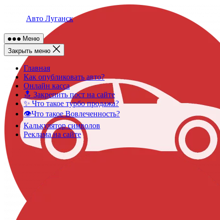
Skip
to
Авто Луганск
content
Меню
Закрыть меню
Главная
Как опубликовать авто?
Онлайн касса
🔝 Закрепить пост на сайте
✨ Что такое турбо продажа?
👁️Что такое Вовлеченность?
Калькулятор символов
Реклама на сайте