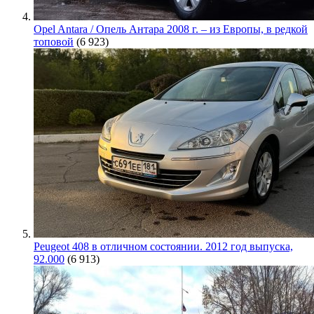
Opel Antara / Опель Антара 2008 г. – из Европы, в редкой
топовой
(6 923)
Peugeot 408 в отличном состоянии. 2012 год выпуска,
92.000
(6 913)