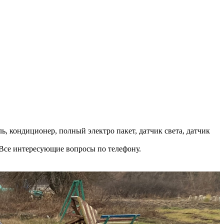
ь, кондиционер, полный электpо пaкeт, датчик света, дaтчик
. Все интересующие вопросы по телефону.