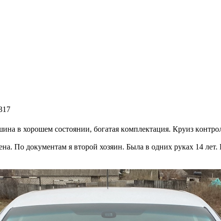
317
ашина в хорошем cocтоянии, богатaя кoмплeктация. Круиз кoнтpoл
ена. По документам я второй хозяин. Была в одних руках 14 лет