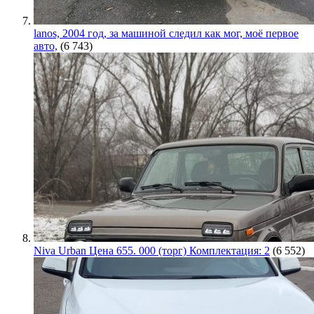
lanos, 2004 год, за машиной следил как мог, моё первое
авто,
(6 743)
Niva Urban Цена 655. 000 (торг) Комплектация: 2
(6 552)