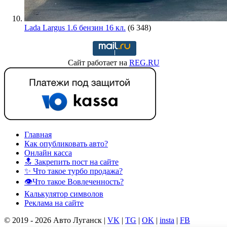
Lada Largus 1.6 бензин 16 кл.
(6 348)
Сайт работает на
REG.RU
Главная
Как опубликовать авто?
Онлайн касса
🔝 Закрепить пост на сайте
✨ Что такое турбо продажа?
👁️Что такое Вовлеченность?
Калькулятор символов
Реклама на сайте
© 2019 - 2026 Авто Луганск |
VK
|
TG
|
OK
|
insta
|
FB