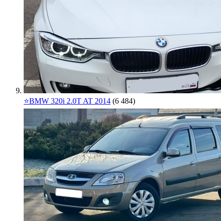
⭐️BMW 320i 2.0T AT 2014
(6 484)