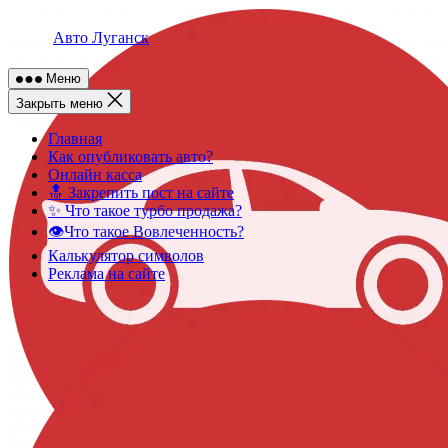
Skip
to
Авто Луганск
content
Меню
Закрыть меню
Главная
Как опубликовать авто?
Онлайн касса
🔝 Закрепить пост на сайте
✨ Что такое турбо продажа?
👁️Что такое Вовлеченность?
Калькулятор символов
Реклама на сайте