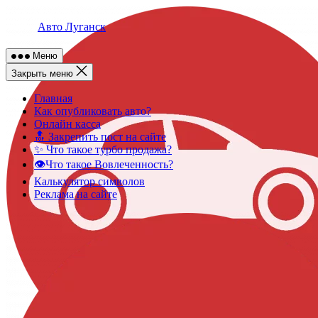
Skip
to
Авто Луганск
content
Меню
Закрыть меню
Главная
Как опубликовать авто?
Онлайн касса
🔝 Закрепить пост на сайте
✨ Что такое турбо продажа?
👁️Что такое Вовлеченность?
Калькулятор символов
Реклама на сайте