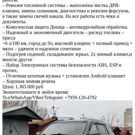
– Ревизия топливной системы – выполнена чистка ДРВ-
клапана, замена сальников, диагностика и ревизия форсунок,
а также замена свечей накала. На все работы есть чеки и
документы.
– Комплексная защита Днища – антикоррозийная обработка.
– Надежный и экономичный двигатель – расход топлива –
трасса
~6 л/100 км, город до 9л, высокий клиренс + полный привод +
мкпп – удачное и надежное сочетание
– Подогрев сидений, складывание зеркал, 2х зонный климат,и
многое другое
– Набор Электронных системы безопасности ABS, ESP и
прочее,
– Отличная штатная музыка + установлен Android планшет
– Хорошая зимняя резина
Цена: 1.365.000 руб
Звоните/пишите в любое время:
Тел/WhatsApp/Viber/Telegram: +7959-120-4792