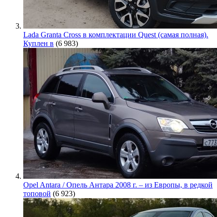
Lada Granta Cross в комплектации Quest (самая полная).
Куплен в
(6 983)
Opel Antara / Опель Антара 2008 г. – из Европы, в редкой
топовой
(6 923)