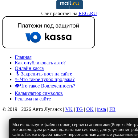
Сайт работает на
REG.RU
Главная
Как опубликовать авто?
Онлайн касса
🔝 Закрепить пост на сайте
✨ Что такое турбо продажа?
👁️Что такое Вовлеченность?
Калькулятор символов
Реклама на сайте
© 2019 - 2026 Авто Луганск |
VK
|
TG
|
OK
|
insta
|
FB
Мы используем файлы соокіе, сервисы аналитики (Яндекс.Метрик
же используем рекомендательные системы, для улучшения ра
сайта. Так же обрабатываем персональные данные указанные в