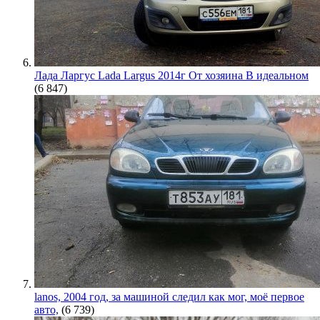
Лада Ларгус Lada Largus 2014г От хозяина В идеальном
(6 847)
lanos, 2004 год, за машиной следил как мог, моё первое
авто,
(6 739)