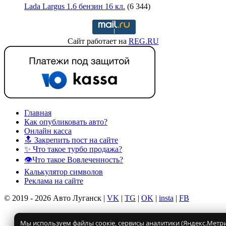
Lada Largus 1.6 бензин 16 кл.
(6 344)
Сайт работает на
REG.RU
Главная
Как опубликовать авто?
Онлайн касса
🔝 Закрепить пост на сайте
✨ Что такое турбо продажа?
👁️Что такое Вовлеченность?
Калькулятор символов
Реклама на сайте
© 2019 - 2026 Авто Луганск |
VK
|
TG
|
OK
|
insta
|
FB
Мы используем файлы соокіе, сервисы аналитики (Яндекс.Метрик