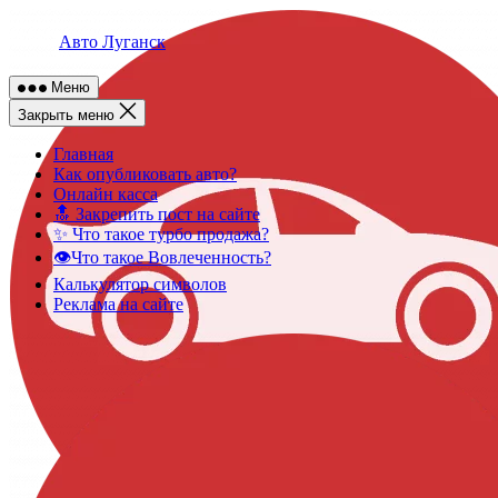
Skip
to
Авто Луганск
content
Меню
Закрыть меню
Главная
Как опубликовать авто?
Онлайн касса
🔝 Закрепить пост на сайте
✨ Что такое турбо продажа?
👁️Что такое Вовлеченность?
Калькулятор символов
Реклама на сайте