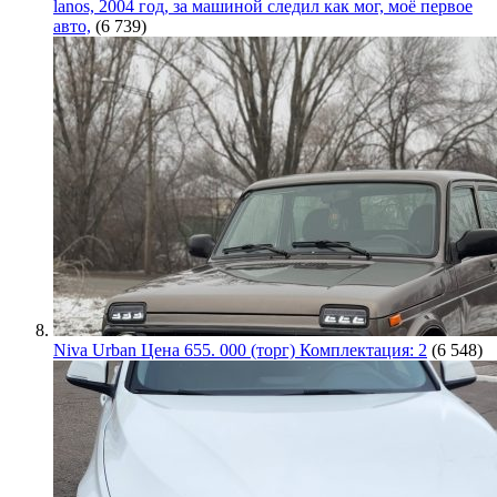
lanos, 2004 год, за машиной следил как мог, моё первое
авто,
(6 739)
Niva Urban Цена 655. 000 (торг) Комплектация: 2
(6 548)