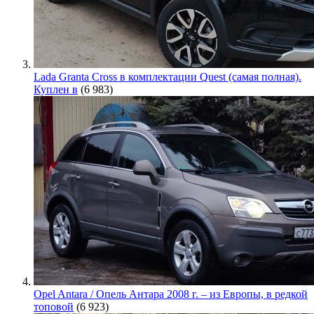
Lada Granta Cross в комплектации Quest (самая полная).
Куплен в
(6 983)
Opel Antara / Опель Антара 2008 г. – из Европы, в редкой
топовой
(6 923)