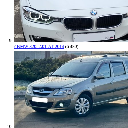
⭐️BMW 320i 2.0T AT 2014
(6 480)