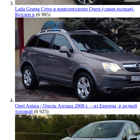
Lada Granta Cross в комплектации Quest (самая полная).
Куплен в
(6 985)
Opel Antara / Опель Антара 2008 г. – из Европы, в редкой
топовой
(6 925)