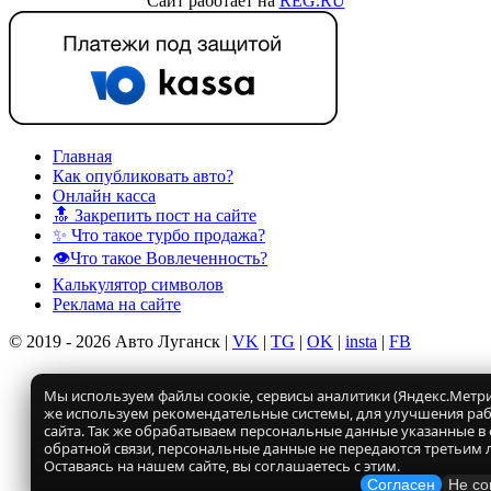
Сайт работает на
REG.RU
Главная
Как опубликовать авто?
Онлайн касса
🔝 Закрепить пост на сайте
✨ Что такое турбо продажа?
👁️Что такое Вовлеченность?
Калькулятор символов
Реклама на сайте
© 2019 - 2026 Авто Луганск |
VK
|
TG
|
OK
|
insta
|
FB
Мы используем файлы соокіе, сервисы аналитики (Яндекс.Метрик
же используем рекомендательные системы, для улучшения ра
сайта. Так же обрабатываем персональные данные указанные в
обратной связи, персональные данные не передаются третьим 
Оставаясь на нашем сайте, вы соглашаетесь с этим.
Согласен
Не со