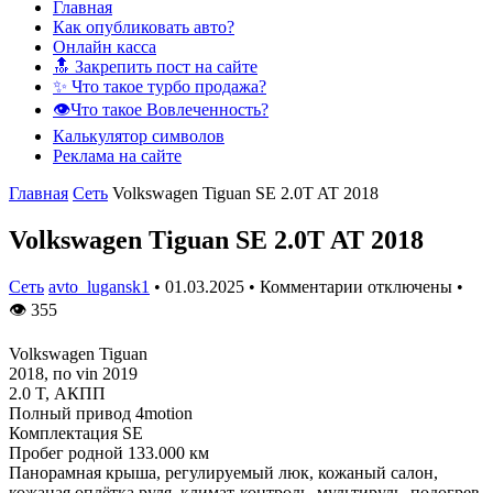
Главная
Как опубликовать авто?
Онлайн касса
🔝 Закрепить пост на сайте
✨ Что такое турбо продажа?
👁️Что такое Вовлеченность?
Калькулятор символов
Реклама на сайте
Главная
Сеть
Volkswagen Tiguan SE 2.0T AT 2018
Volkswagen Tiguan SE 2.0T AT 2018
Сеть
avto_lugansk1
•
01.03.2025
•
Комментарии отключены
•
👁
355
Volkswagen Tiguan
2018, по vin 2019
2.0 T, АКПП
Полный привод 4motion
Комплектация SE
Пробег родной 133.000 км
Панорамная крыша, регулируемый люк, кожаный салон,
кожаная оплётка руля, климат-контроль, мультируль, подогрев