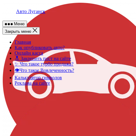
Skip
to
Авто Луганск
content
Меню
Закрыть меню
Главная
Как опубликовать авто?
Онлайн касса
🔝 Закрепить пост на сайте
✨ Что такое турбо продажа?
👁️Что такое Вовлеченность?
Калькулятор символов
Реклама на сайте