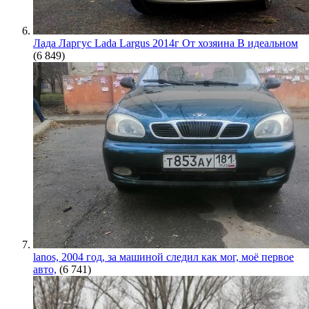
Лада Ларгус Lada Largus 2014г От хозяина В идеальном
(6 849)
lanos, 2004 год, за машиной следил как мог, моё первое
авто,
(6 741)