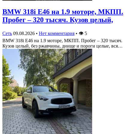
BMW 318i E46 на 1.9 моторе, МКПП.
Пробег – 320 тысяч. Кузов целый,
Сеть
09.08.2026
•
Нет комментария
•
👁
5
BMW 318i E46 на 1.9 моторе, МКПП. Пробег – 320 тысяч.
Кузов целый, без ржавчины, днище и пороги целые, вся…