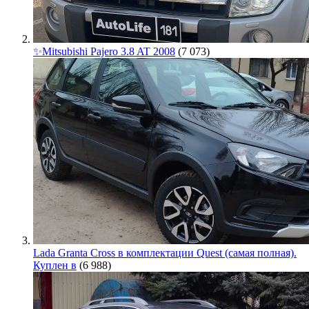
✨Mitsubishi Pajero 3.8 AT 2008
(7 073)
Lada Granta Cross в комплектации Quest (самая полная).
Куплен в
(6 988)