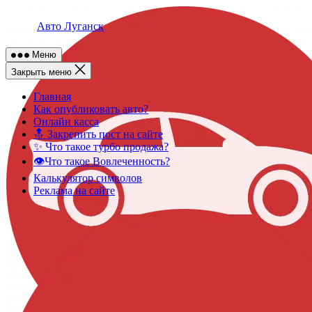
Skip
to
Авто Луганск
content
Меню
Закрыть меню
Главная
Как опубликовать авто?
Онлайн касса
🔝 Закрепить пост на сайте
✨ Что такое турбо продажа?
👁️Что такое Вовлеченность?
Калькулятор символов
Реклама на сайте