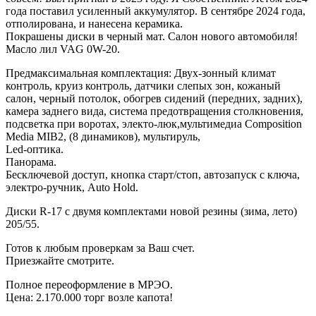
года поставил усиленный аккумулятор. В сентябре 2024 года,
отполирована, и нанесена керамика.
Покрашены диски в черный мат. Салон нового автомобиля!
Масло лил VAG 0W-20.
Предмаксимальная комплектация: Двух-зонный климат
контроль, круиз контроль, датчики слепых зон, кожаный
салон, черный потолок, обогрев сидений (передних, задних),
камера заднего вида, система предотвращения столкновения,
подсветка при воротах, электо-люк,мультимедиа Composition
Media MIB2, (8 динамиков), мультируль,
Led-оптика.
Панорама.
Бесключевой доступ, кнопка старт/стоп, автозапуск с ключа,
электро-ручник, Auto Hold.
Диски R-17 с двумя комплектами новой резины (зима, лето)
205/55.
Готов к любым проверкам за Ваш счет.
Приезжайте смотрите.
Полное переоформление в МРЭО.
Цена: 2.170.000 торг возле капота!