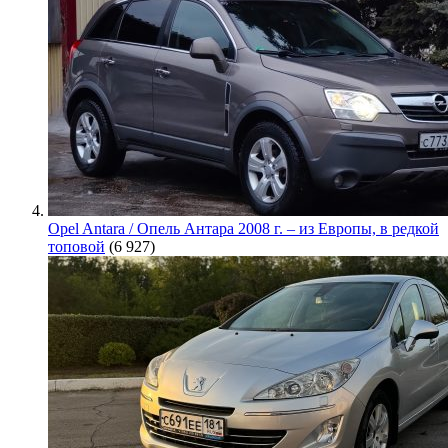
Opel Antara / Опель Антара 2008 г. – из Европы, в редкой
топовой
(6 927)