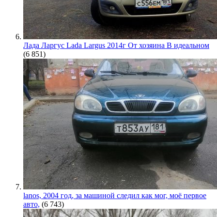
Лада Ларгус Lada Largus 2014г От хозяина В идеальном
(6 851)
lanos, 2004 год, за машиной следил как мог, моё первое
авто,
(6 743)