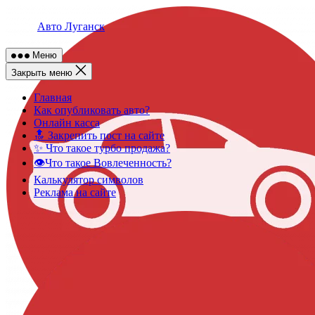
Skip
to
Авто Луганск
content
Меню
Закрыть меню
Главная
Как опубликовать авто?
Онлайн касса
🔝 Закрепить пост на сайте
✨ Что такое турбо продажа?
👁️Что такое Вовлеченность?
Калькулятор символов
Реклама на сайте