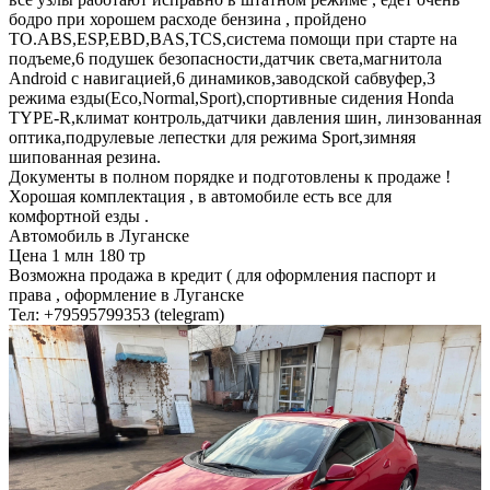
бодро при хорошем расходе бензина , пройдено
ТО.ABS,ESP,EBD,BAS,TCS,система помощи при старте на
подъеме,6 подушек безопасности,датчик света,магнитола
Android с навигацией,6 динамиков,заводской сабвуфер,3
режима езды(Eco,Normal,Sport),спортивные сидения Honda
TYPE-R,климат контроль,датчики давления шин, линзованная
оптика,подрулевые лепестки для режима Sport,зимняя
шипованная резина.
Документы в полном порядке и подготовлены к продаже !
Хорошая комплектация , в автомобиле есть все для
комфортной езды .
Автомобиль в Луганске
Цена 1 млн 180 тр
Возможна продажа в кредит ( для оформления паспорт и
права , оформление в Луганске
Тел: +79595799353 (telegram)