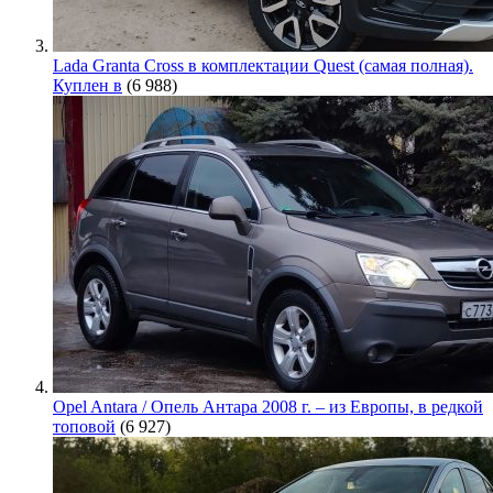
Lada Granta Cross в комплектации Quest (самая полная).
Куплен в
(6 988)
Opel Antara / Опель Антара 2008 г. – из Европы, в редкой
топовой
(6 927)