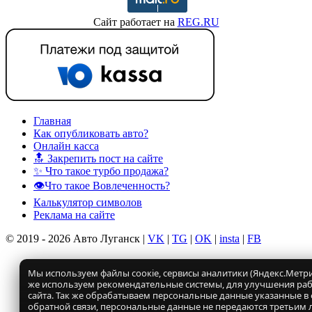
Сайт работает на
REG.RU
Главная
Как опубликовать авто?
Онлайн касса
🔝 Закрепить пост на сайте
✨ Что такое турбо продажа?
👁️Что такое Вовлеченность?
Калькулятор символов
Реклама на сайте
© 2019 - 2026 Авто Луганск |
VK
|
TG
|
OK
|
insta
|
FB
Мы используем файлы соокіе, сервисы аналитики (Яндекс.Метрик
же используем рекомендательные системы, для улучшения ра
сайта. Так же обрабатываем персональные данные указанные в
обратной связи, персональные данные не передаются третьим 