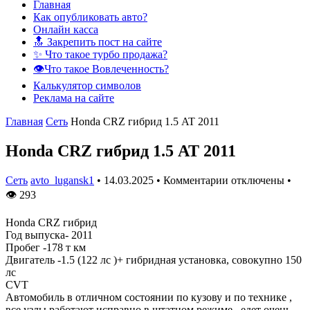
Главная
Как опубликовать авто?
Онлайн касса
🔝 Закрепить пост на сайте
✨ Что такое турбо продажа?
👁️Что такое Вовлеченность?
Калькулятор символов
Реклама на сайте
Главная
Сеть
Honda CRZ гибрид 1.5 AT 2011
Honda CRZ гибрид 1.5 AT 2011
Сеть
avto_lugansk1
•
14.03.2025
•
Комментарии отключены
•
👁
293
Honda CRZ гибрид
Год выпуска- 2011
Пробег -178 т км
Двигатель -1.5 (122 лс )+ гибридная установка, совокупно 150
лс
CVT
Автомобиль в отличном состоянии по кузову и по технике ,
все узлы работают исправно в штатном режиме , едет очень